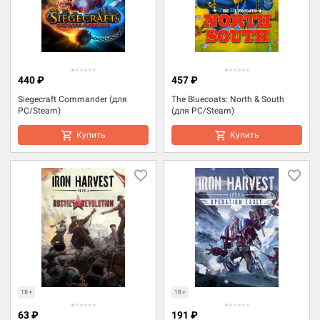
440 ₽
457 ₽
Siegecraft Commander (для
The Bluecoats: North & South
PC/Steam)
(для PC/Steam)
Купить
Купить
18+
18+
63 ₽
191 ₽