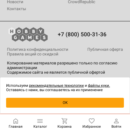
Новости
CrowdRepublic
Контакты
+7 (800) 500-31-36
Политика конфиденциальности
Публичная оферта
Правила акций со скидкой
Копирование материалов разрешено только по согласию
администрации
Содержимое сайта не является публичной офертой
На сайте Hobby Games применяются
рекомендательные
технологии
.
Используем
рекомендательные технологии
и
файлы куки.
Оставаясь с нами, вы соглашаетесь на их применение
Уведомить о наличии
OK
Главная
Каталог
Корзина
Избранное
Войти