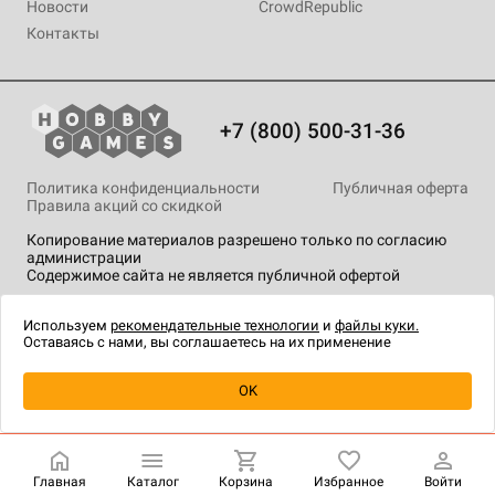
Новости
CrowdRepublic
Контакты
+7 (800) 500-31-36
Политика конфиденциальности
Публичная оферта
Правила акций со скидкой
Копирование материалов разрешено только по согласию
администрации
Содержимое сайта не является публичной офертой
На сайте Hobby Games применяются
рекомендательные
технологии
.
Используем
рекомендательные технологии
и
файлы куки.
Оставаясь с нами, вы соглашаетесь на их применение
Уведомить о наличии
OK
Главная
Каталог
Корзина
Избранное
Войти