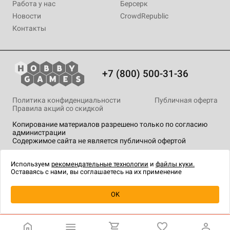
Работа у нас
Берсерк
Новости
CrowdRepublic
Контакты
+7 (800) 500-31-36
Политика конфиденциальности
Публичная оферта
Правила акций со скидкой
Копирование материалов разрешено только по согласию
администрации
Содержимое сайта не является публичной офертой
На сайте Hobby Games применяются
рекомендательные
технологии
.
Используем
рекомендательные технологии
и
файлы куки.
Оставаясь с нами, вы соглашаетесь на их применение
Уведомить о наличии
OK