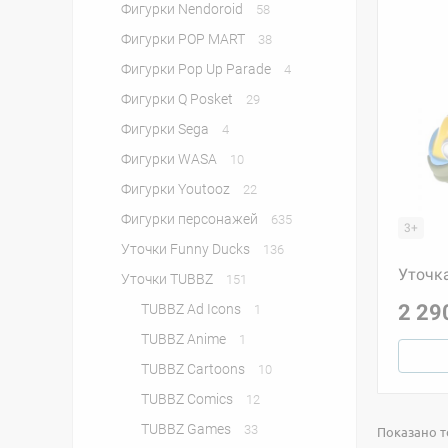
Фигурки Nendoroid
58
Фигурки POP MART
38
Фигурки Pop Up Parade
4
Фигурки Q Posket
29
Фигурки Sega
4
Фигурки WASA
10
Фигурки Youtooz
22
Фигурки персонажей
635
3+
Уточки Funny Ducks
136
Уточка
Уточки TUBBZ
151
2 29
TUBBZ Ad Icons
1
TUBBZ Anime
1
TUBBZ Cartoons
10
TUBBZ Comics
12
TUBBZ Games
33
Показано то