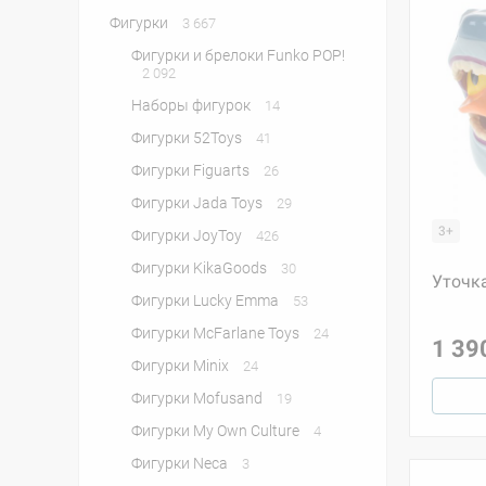
Фигурки
3 667
Фигурки и брелоки Funko POP!
2 092
Наборы фигурок
14
Фигурки 52Toys
41
Фигурки Figuarts
26
Фигурки Jada Toys
29
3+
Фигурки JoyToy
426
Фигурки KikaGoods
30
Уточка
Фигурки Lucky Emma
53
Фигурки McFarlane Toys
24
1 39
Фигурки Minix
24
Фигурки Mofusand
19
Фигурки My Own Culture
4
Фигурки Neca
3