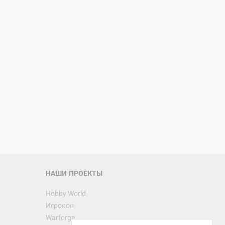
d Монстры
 Зомбицид:
НАШИ ПРОЕКТЫ
Hobby World
Игрокон
 Берсерк.
Warforge