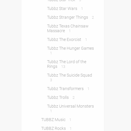
Tubbz Star Wars
1
Tubbz Stranger Things
2
Tubbz Texas Chainsaw
Massacre
1
Tubbz The Exorcist
1
Tubbz The Hunger Games
1
Tubbz The Lord of the
Rings
13
Tubbz The Suicide Squad
3
Tubbz Transformers
1
Tubbz Trolls
2
Tubbz Universal Monsters
1
TUBBZ Music
1
TUBBZ Rocks
1