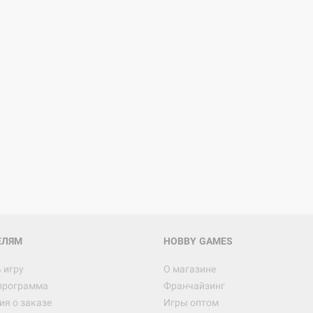
Настольная игра Hobby Worl
Египта
1 991
Настольная игра Hobby World
Белая смерть
12 990
ЕЛЯМ
HOBBY GAMES
 игру
О магазине
программа
Франчайзинг
Настольная игра Hobby World
я о заказе
Игры оптом