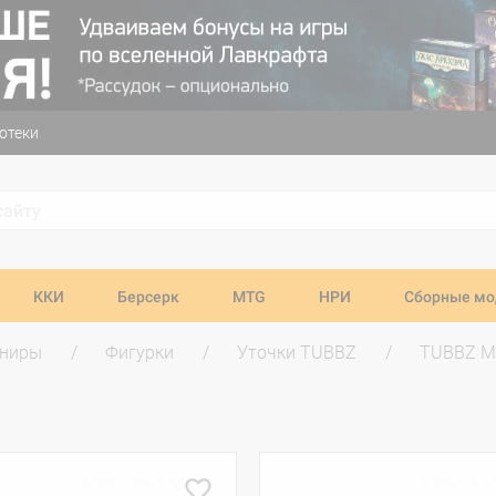
отеки
ККИ
Берсерк
MTG
НРИ
Сборные мо
ениры
Фигурки
Уточки TUBBZ
TUBBZ M