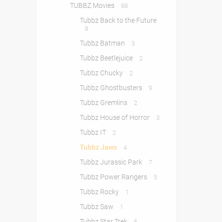
TUBBZ Movies
88
Tubbz Back to the Future
8
Tubbz Batman
3
Tubbz Beetlejuice
2
Tubbz Chucky
2
Tubbz Ghostbusters
9
Tubbz Gremlins
2
Tubbz House of Horror
3
Tubbz IT
2
Tubbz Jaws
4
Tubbz Jurassic Park
7
Tubbz Power Rangers
5
Tubbz Rocky
1
Tubbz Saw
1
Tubbz Star Trek
5