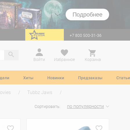
Подробнее
+7 800 500-31-36
перейти на Zvezda
Войти
Избранное
Корзина
дели
Хиты
Новинки
Предзаказы
Статьи
ovies
Tubbz Jaws
по популярности
Сортировать: