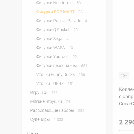
Фигурки Nendoroid
58
Фигурки POP MART
38
Фигурки Pop Up Parade
4
Фигурки Q Posket
29
Фигурки Sega
4
Фигурки WASA
10
Фигурки Youtooz
22
Фигурки персонажей
631
Уточки Funny Ducks
136
15+
Уточки TUBBZ
151
Колле
Игрушки
456
сюрпри
Мягкие игрушки
74
Coca-C
Развивающие наборы
232
Сувениры
1 333
2 29