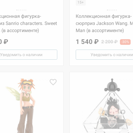
15+
кционная фигурка-
Коллекционная фигурка-
з Sanrio characters. Sweet
сюрприз Jackson Wang. M
s (в ассортименте)
Man (в ассортименте)
0 ₽
1 540 ₽
2 200 ₽
-30%
Уведомить о наличии
Уведомить о наличии