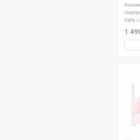
Колле
сюрпри
Daily 
1 49