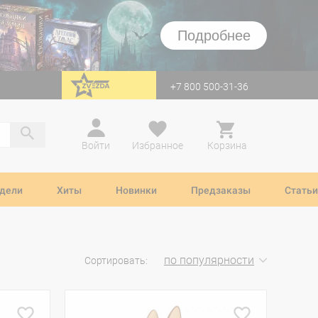
Подробнее
+7 800 500-31-36
перейти на Zvezda
Войти
Избранное
Корзина
дели
Хиты
Новинки
Предзаказы
Статьи
по популярности
Сортировать: