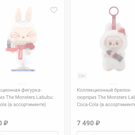
15+
кционная фигурка-
Коллекционный брелок-
з The Monsters Labubu:
сюрприз The Monsters La
ola (в ассортименте)
Coca-Cola (в ассортимент
0 ₽
7 490 ₽