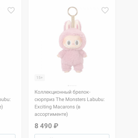
15+
Коллекционный брелок-
bubu:
сюрприз The Monsters Labubu:
е)
Exciting Macarons (в
ассортименте)
8 490 ₽