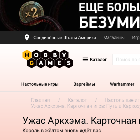
Соединённые Штаты Америки
Магазины
Игр
Каталог
Настольные игры
Варгеймы
Warhammer
Главная
Каталог
Настольные и
Ужас Аркхэма. Карточная игра: Путь в Карко
Ужас Аркхэма. Карточная 
Король в жёлтом вновь ждёт вас