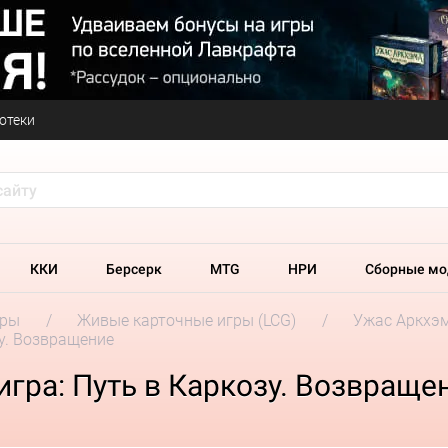
отеки
ККИ
Берсерк
MTG
НРИ
Сборные мо
гры
Живые карточные игры (LCG)
Ужас Аркхэм
зу. Возвращение
игра: Путь в Каркозу. Возвраще