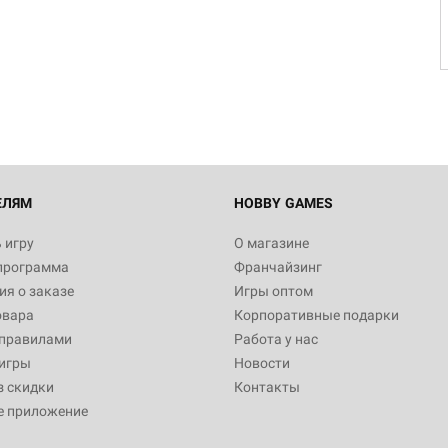
ЕЛЯМ
HOBBY GAMES
 игру
О магазине
программа
Франчайзинг
я о заказе
Игры оптом
овара
Корпоративные подарки
 правилами
Работа у нас
игры
Новости
з скидки
Контакты
е приложение