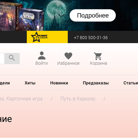
Подробнее
+7 800 500-31-36
перейти на Zvezda
Войти
Избранное
Корзина
дели
Хиты
Новинки
Предзаказы
Статьи
а. Карточная игра
Путь в Каркозу
ние