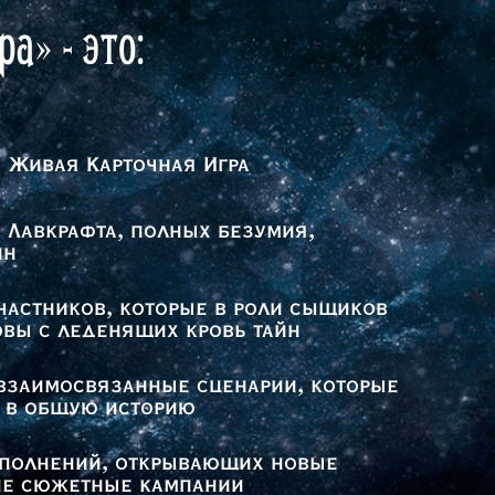
а» - это:
 Живая Карточная Игра
 Лавкрафта, полных безумия,
йн
участников, которые в роли сыщиков
вы с леденящих кровь тайн
взаимосвязанные сценарии, которые
 в общую историю
полнений, открывающих новые
е сюжетные кампании