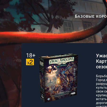
Базовые коро
18+
Ужас
Карт
сезо
Борьба
Город 
разруш
культ
свои с
крупи
встать
дороги
чувств