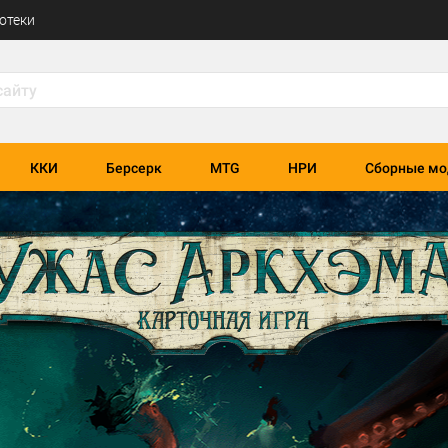
отеки
ККИ
Берсерк
MTG
НРИ
Сборные мо