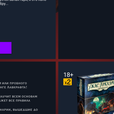
бру...
18+
м или пробного
нге Лавкрафта!
научит всем основам
ажет все правила
енарии, вышедшие до