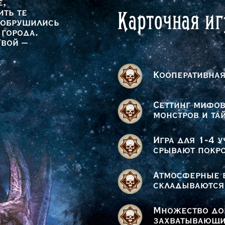
е,
Карточная игр
ить те
 обрушились
 города.
Твой –
Кооперативная
Сеттинг мифов
монстров и та
Игра для 1-4 
срывают покро
Атмосферные 
складываются
Множество до
захватывающи