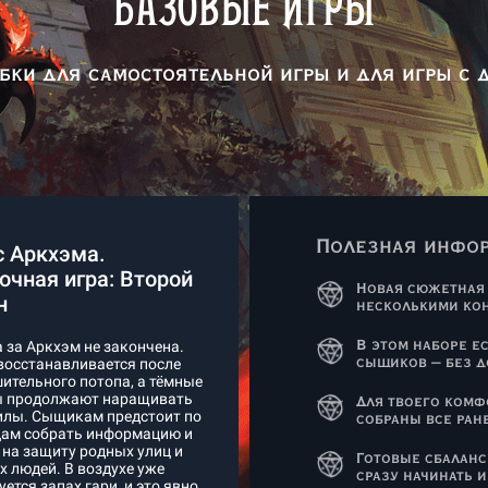
БАЗОВЫЕ ИГРЫ
бки для самостоятельной игры и для игры с
Полезная инфо
 Аркхэма.
очная игра: Второй
Новая сюжетная
н
несколькими ко
 за Аркхэм не закончена.
В этом наборе е
восстанавливается после
сыщиков – без 
ительного потопа, а тёмные
ы продолжают наращивать
Для твоего комф
илы. Сыщикам предстоит по
собраны все ран
цам собрать информацию и
 на защиту родных улиц и
Готовые сбалан
х людей. В воздухе уже
сразу начинать и
уется запах гари, и это явно