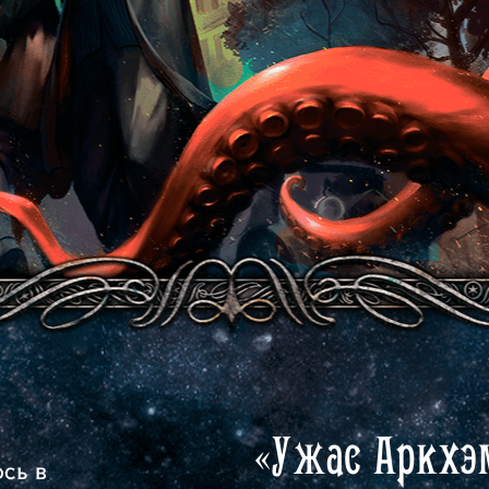
«Ужас Аркхэ
ось в