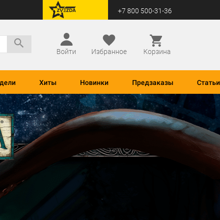
+7 800 500-31-36
перейти на Zvezda
Войти
Избранное
Корзина
дели
Хиты
Новинки
Предзаказы
Статьи