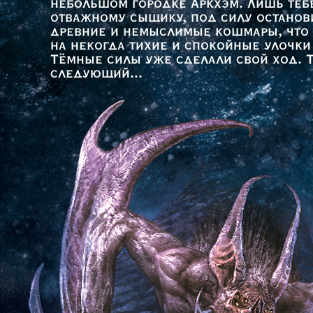
небольшом городке Аркхэм. Лишь теб
отважному сыщику, под силу останов
древние и немыслимые кошмары, что
на некогда тихие и спокойные улочки
Тёмные силы уже сделали свой ход. 
следующий...