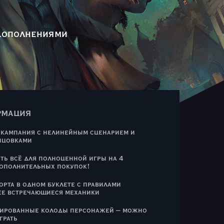
 дополнениями
рмация
 кампания с нелинейным сценарием и
нцовками
сть всё для полноценной игры на 4
дополнительных покупок!
орта в одном буклете с правилами
ее встречающиеся механики
сированные колоды персонажей – можно
грать