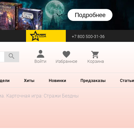
Подробнее
+7 800 500-31-36
перейти на Zvezda
Войти
Избранное
Корзина
дели
Хиты
Новинки
Предзаказы
Статьи
а. Карточная игра: Стражи Бездны