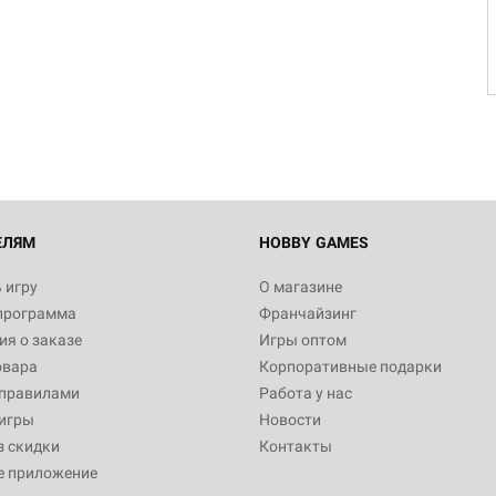
Настольная игра Hobby Worl
Египта
1 991
Настольная игра Hobby World
Белая смерть
12 990
ЕЛЯМ
HOBBY GAMES
 игру
О магазине
программа
Франчайзинг
Настольная игра Hobby Worl
я о заказе
Игры оптом
Аркхэма. Карточная игра
овара
Корпоративные подарки
3 490
 правилами
Работа у нас
игры
Новости
з скидки
Контакты
е приложение
Настольная игра Hobby Worl