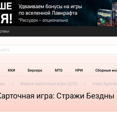
отеки
ККИ
Берсерк
MTG
НРИ
Сборные мо
гры
Живые карточные игры (LCG)
Ужас Аркхэм
арточная игра: Стражи Бездны