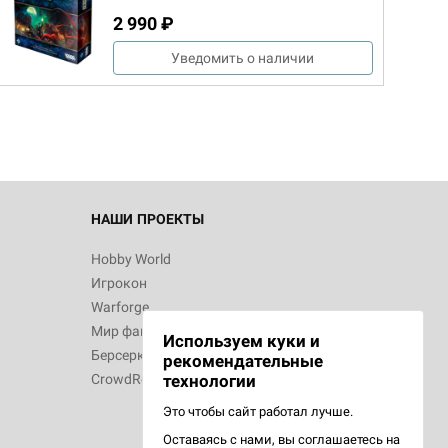
2 990 ₽
d Монстры
Уведомить о наличии
 Зомбицид:
НАШИ ПРОЕКТЫ
Hobby World
Игрокон
d Ужас
Warforge
Мир фантастики
Используем куки и
Берсерк
рекомендательные
CrowdRepublic
технологии
Это чтобы сайт работал лучше.
Оставаясь с нами, вы соглашаетесь на
d Ужас