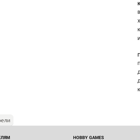
В
Х
К
И
П
Д
Настольная игра Hobby Worl
Д
Египта
1 991
рели
Настольная игра Hobby World
Белая смерть
12 990
ЕЛЯМ
HOBBY GAMES