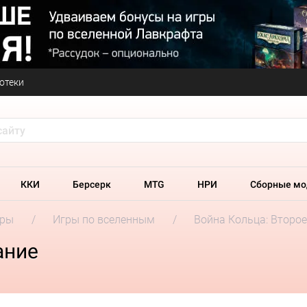
отеки
ККИ
Берсерк
MTG
НРИ
Сборные мо
гры
Игры по вселенным
Война Кольца: Второе
ание