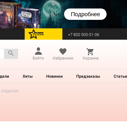
Подробнее
+7 800 500-31-36
перейти на Zvezda
Войти
Избранное
Корзина
дели
Хиты
Новинки
Предзаказы
Статьи
 издание