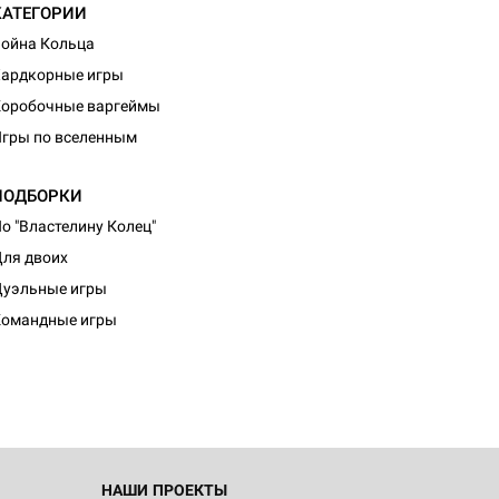
КАТЕГОРИИ
ойна Кольца
ардкорные игры
оробочные варгеймы
гры по вселенным
ПОДБОРКИ
о "Властелину Колец"
ля двоих
d Монстры
уэльные игры
Командные игры
 Зомбицид:
НАШИ ПРОЕКТЫ