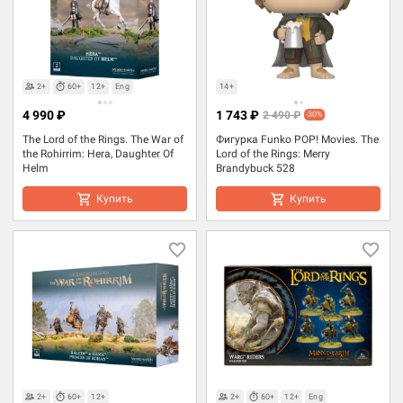
2+
60+
12+
Eng
14+
4 990 ₽
1 743 ₽
2 490 ₽
-30%
The Lord of the Rings. The War of
Фигурка Funko POP! Movies. The
the Rohirrim: Hera, Daughter Of
Lord of the Rings: Merry
Helm
Brandybuck 528
Купить
Купить
2+
60+
12+
2+
60+
12+
Eng