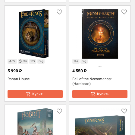
2+
60+
12+
Eng
16+
Eng
5 990 ₽
4 550 ₽
Rohan House
Fall of the Necromancer
(Hardback)
Купить
Купить