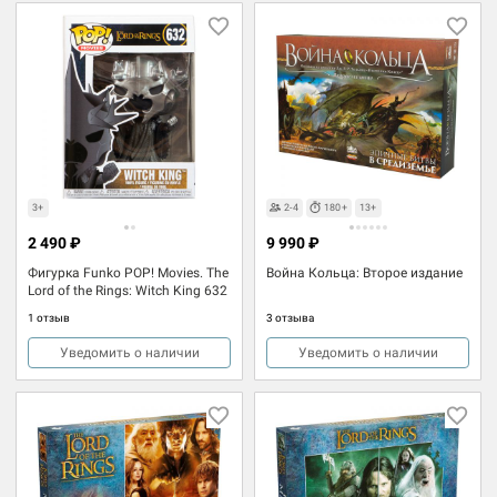
3+
2-4
180+
13+
2 490 ₽
9 990 ₽
Фигурка Funko POP! Movies. The
Война Кольца: Второе издание
Lord of the Rings: Witch King 632
1 отзыв
3 отзыва
Уведомить о наличии
Уведомить о наличии