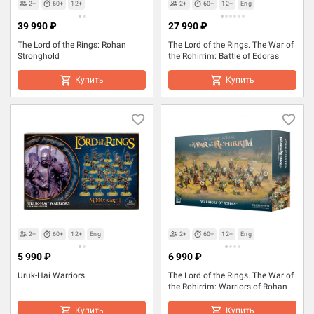
2+
60+
12+
2+
60+
12+
Eng
39 990 ₽
27 990 ₽
The Lord of the Rings: Rohan
The Lord of the Rings. The War of
Stronghold
the Rohirrim: Battle of Edoras
Купить
Купить
2+
60+
12+
Eng
2+
60+
12+
Eng
5 990 ₽
6 990 ₽
Uruk-Hai Warriors
The Lord of the Rings. The War of
the Rohirrim: Warriors of Rohan
Купить
Купить