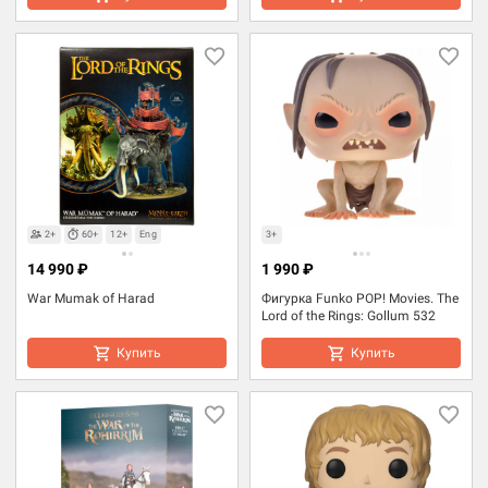
2+
60+
12+
Eng
3+
14 990 ₽
1 990 ₽
War Mumak of Harad
Фигурка Funko POP! Movies. The
Lord of the Rings: Gollum 532
Купить
Купить