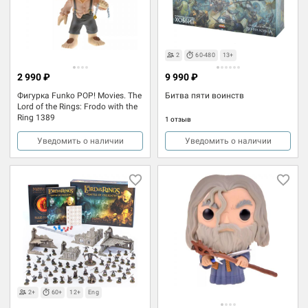
2
60-480
13+
2 990 ₽
9 990 ₽
Фигурка Funko POP! Movies. The
Битва пяти воинств
Lord of the Rings: Frodo with the
Ring 1389
1 отзыв
Уведомить о наличии
Уведомить о наличии
2+
60+
12+
Eng