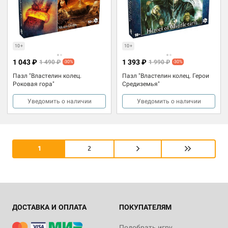
10+
10+
1 043 ₽
1 393 ₽
1 490 ₽
1 990 ₽
-30%
-30%
Пазл "Властелин колец.
Пазл "Властелин колец. Герои
Роковая гора"
Средиземья"
Уведомить о наличии
Уведомить о наличии
1
2
ДОСТАВКА И ОПЛАТА
ПОКУПАТЕЛЯМ
Подобрать игру