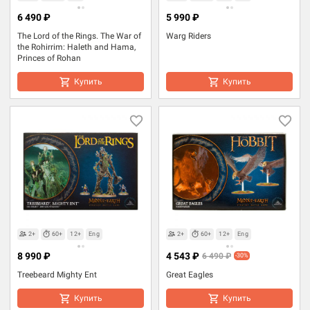
6 490 ₽
5 990 ₽
The Lord of the Rings. The War of
Warg Riders
the Rohirrim: Haleth and Hama,
Princes of Rohan
Купить
Купить
2+
60+
12+
Eng
2+
60+
12+
Eng
8 990 ₽
4 543 ₽
6 490 ₽
-30%
Treebeard Mighty Ent
Great Eagles
Купить
Купить