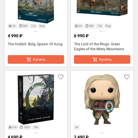
2+
60+
12+
Eng
2+
60+
12+
Eng
4 990 ₽
6 990 ₽
The Hobbit: Bolg, Spawn Of Azog
The Lord of the Rings: Great
Eagles of the Misty Mountains
Купить
Купить
2-6
120+
14+
3+
4 690 ₽
2 490 ₽