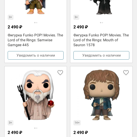
3+
3+
2 490 ₽
2 490 ₽
Фигурка Funko POP! Movies. The
Фигурка Funko POP! Movies. The
Lord of the Rings: Samwise
Lord of the Rings: Mouth of
Gamgee 445
Sauron 1578
Уведомить о наличии
Уведомить о наличии
3+
14+
2 490 ₽
2 490 ₽