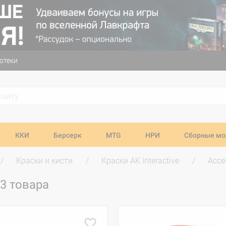
отеки
ККИ
Берсерк
MTG
НРИ
Сборные мо
Краски и кисти
Краски AK Interactive
Acce
3 товара