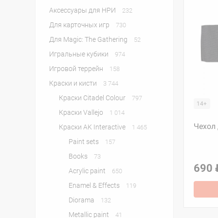
Аксессуары для НРИ
232
Для карточных игр
730
Для Magic: The Gathering
52
Игральные кубики
974
Игровой террейн
158
Краски и кисти
3 744
Краски Citadel Colour
797
14+
Краски Vallejo
1 014
Чехол
Краски AK Interactive
1 465
Paint sets
157
Books
73
690 
Acrylic paint
650
Enamel & Effects
119
Diorama
132
Metallic paint
41