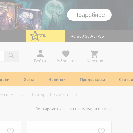
Подробнее
+7 800 500-31-36
перейти на Zvezda
Войти
Избранное
Корзина
дели
Хиты
Новинки
Предзаказы
Статьи
ssories
Transport System
по популярности
Сортировать: