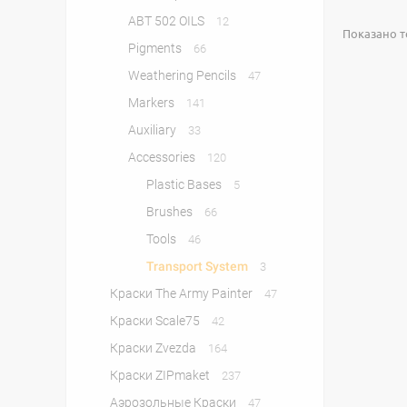
ABT 502 OILS
12
Показано то
Pigments
66
Weathering Pencils
47
Markers
141
Auxiliary
33
Accessories
120
Plastic Bases
5
Brushes
66
Tools
46
Transport System
3
Краски The Army Painter
47
Краски Scale75
42
Краски Zvezda
164
Краски ZIPmaket
237
Аэрозольные Краски
47