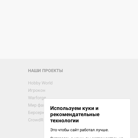
d Монстры
 Зомбицид:
НАШИ ПРОЕКТЫ
Hobby World
Игрокон
 Берсерк.
Warforge
в
Мир фантастики
Используем куки и
Берсерк
рекомендательные
CrowdRepublic
технологии
Это чтобы сайт работал лучше.