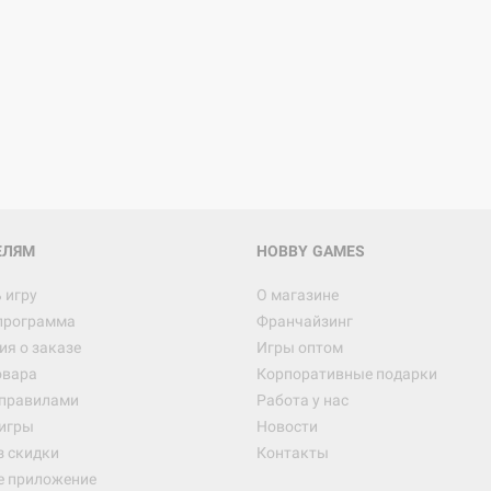
Настольная игра Hobby Worl
Египта
1 991
Настольная игра Hobby World
Белая смерть
12 990
ЕЛЯМ
HOBBY GAMES
 игру
О магазине
программа
Франчайзинг
Настольная игра Hobby World
я о заказе
Игры оптом
Сердце роя. Дисплей бустеро
овара
Корпоративные подарки
3 490
 правилами
Работа у нас
игры
Новости
з скидки
Контакты
е приложение