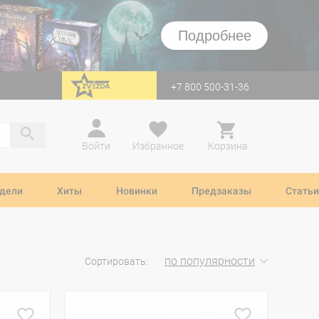
Подробнее
+7 800 500-31-36
перейти на Zvezda
Войти
Избранное
Корзина
дели
Хиты
Новинки
Предзаказы
Статьи
по популярности
Сортировать: