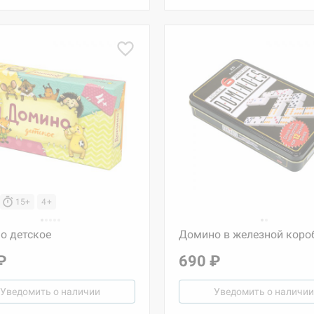
15+
4+
о детское
Домино в железной коро
₽
690 ₽
Настольная игра Hobby Worl
Уведомить о наличии
Уведомить о наличии
"Мир фантастики. Спецвыпус
Стругацкие"