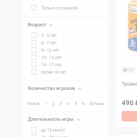
Только со скидкой
Возраст
3 - 5 лет
6 - 7 лет
8 - 12 лет
13 - 15 лет
16 - 17 лет
2-6
более 18 лет
Тройн
Количество игроков
490 
Любое
1
2
3
4
5
6
Больше
Длительность игры
до 15 минут