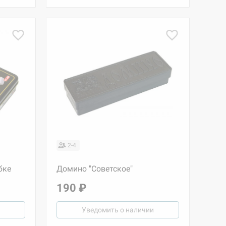
2-4
бке
Домино "Советское"
190 ₽
d Журнал
Уведомить о наличии
к: Братья