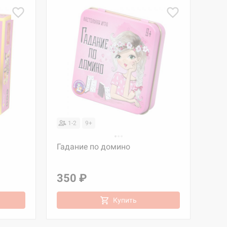
1-2
9+
Гадание по домино
350 ₽
Купить