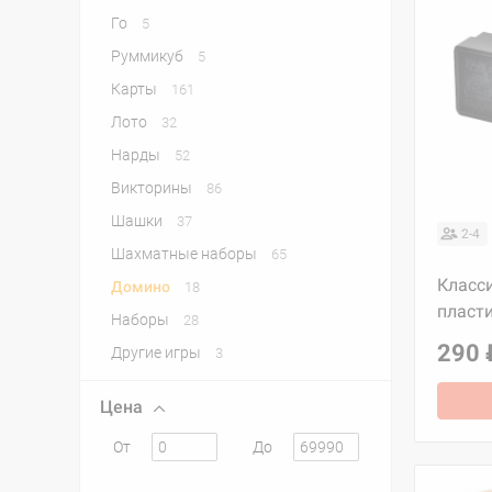
Го
5
Руммикуб
5
Карты
161
Лото
32
Нарды
52
Викторины
86
Шашки
37
2-4
Шахматные наборы
65
Класс
Домино
18
пласт
Наборы
28
290 
Другие игры
3
Цена
От
До