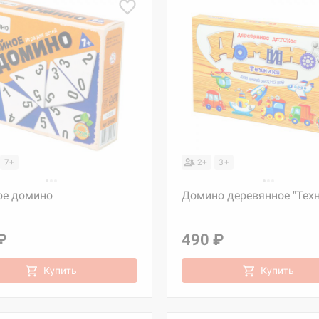
7+
2+
3+
ое домино
Домино деревянное "Техн
₽
490 ₽
Купить
Купить