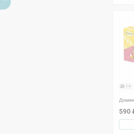
1-4
Домин
590 