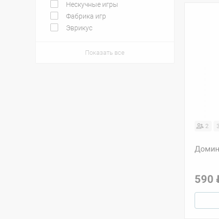
Нескучные игры
Фабрика игр
Эврикус
Показать все
2
Домин
590 