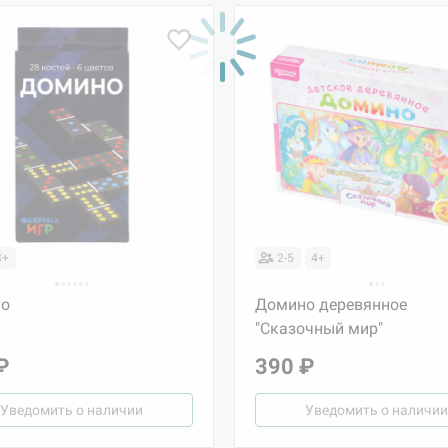
3+
2-5
4+
о
Домино деревянное
"Сказочный мир"
₽
390 ₽
Уведомить о наличии
Уведомить о наличии