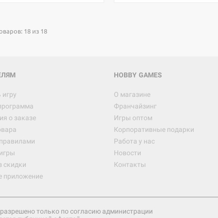
1 490
оваров: 18 из 18
Настольная игра Hobby Worl
империи: Боевая тревога
799
ЕЛЯМ
HOBBY GAMES
 игру
О магазине
программа
Франчайзинг
Настольная игра Hobby Worl
я о заказе
Игры оптом
империи. Четвёртая редакция
овара
Корпоративные подарки
Рубеж
12 990
 правилами
Работа у нас
игры
Новости
з скидки
Контакты
е приложение
Настольная игра Zvezda Рос
атомная подводная лодка "Ю
Долгорукий" проекта "Борей"
1 999
разрешено только по согласию администрации