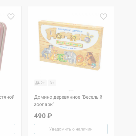
2+
3+
стяной
Домино деревянное "Веселый
зоопарк"
490 ₽
Уведомить о наличии