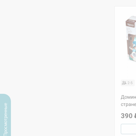
2-5
Домин
стране
Просмотренные
390 