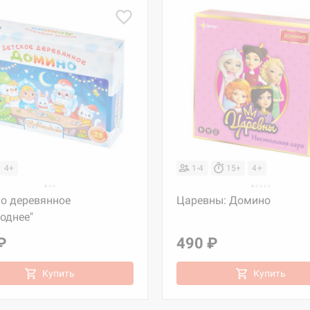
4+
1-4
15+
4+
о деревянное
Царевны: Домино
однее"
₽
490 ₽
Купить
Купить