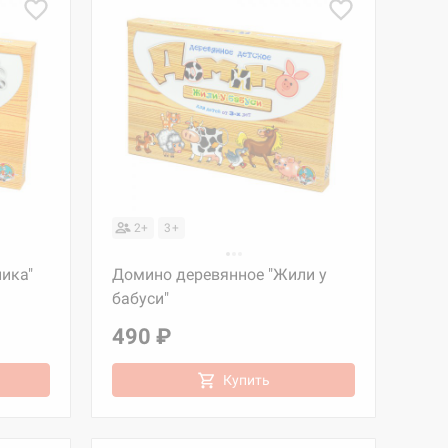
2+
3+
ика"
Домино деревянное "Жили у
бабуси"
490 ₽
Купить