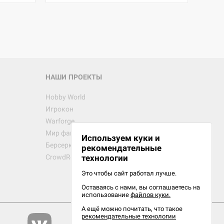
d Звёздные
НАШИ ПРОЕКТЫ
Hobby World
Игрокон
d Сумерки
Warforge
: Грозовой
Мир фантастики
Используем куки и
Берсерк
рекомендательные
CrowdRepublic
технологии
Это чтобы сайт работал лучше.
сийская
Оставаясь с нами, вы соглашаетесь на
рий
использование
файлов куки.
А ещё можно почитать, что такое
рекомендательные технологии