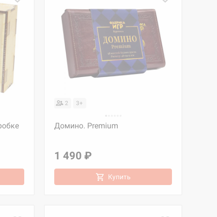
2
3+
робке
Домино. Premium
1 490 ₽
Купить