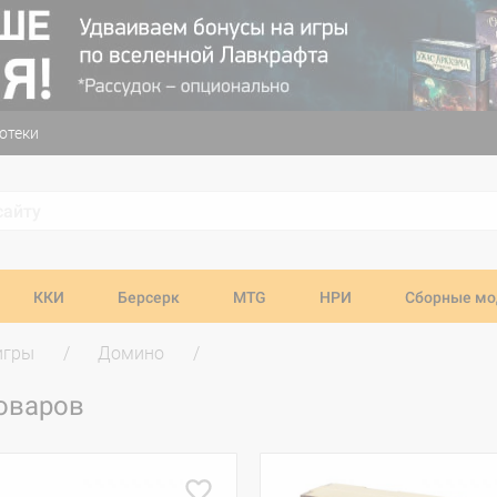
отеки
ККИ
Берсерк
MTG
НРИ
Сборные мо
игры
Домино
товаров