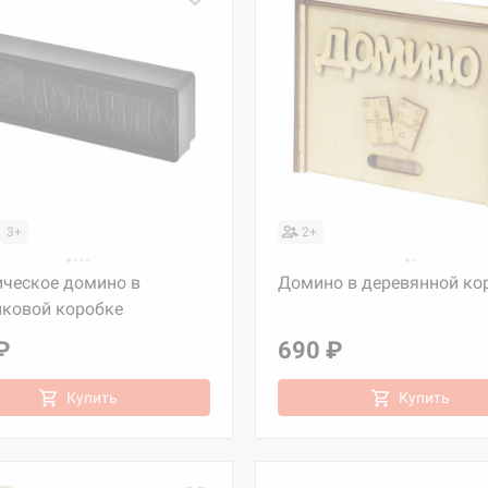
3+
2+
ическое домино в
Домино в деревянной ко
иковой коробке
₽
690 ₽
Купить
Купить