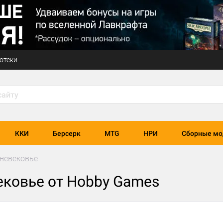
отеки
ККИ
Берсерк
MTG
НРИ
Сборные мо
невековье
ековье от Hobby Games