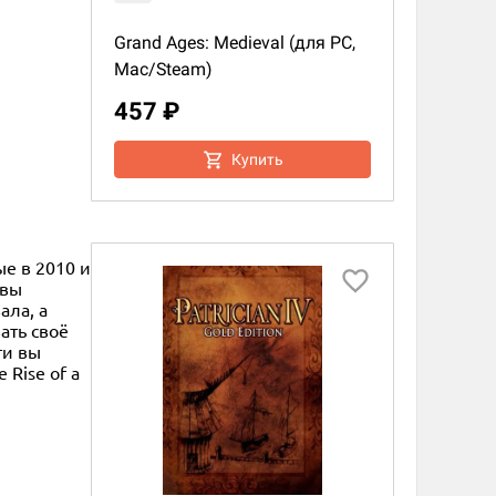
Grand Ages: Medieval (для PC,
Mac/Steam)
457 ₽
Купить
ые в 2010 и
 вы
ала, а
ать своё
ти вы
Rise of a