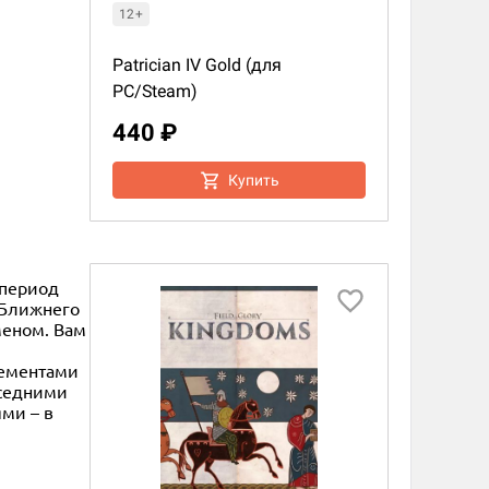
12+
Patrician IV Gold (для
PC/Steam)
440 ₽
Купить
 период
 Ближнего
меном. Вам
лементами
оседними
ми – в