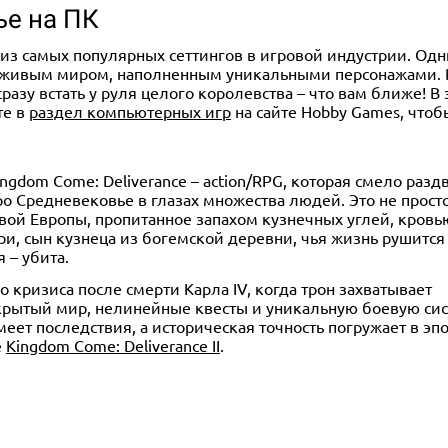
ье на ПК
из самых популярных сеттингов в игровой индустрии. Одн
живым миром, наполненным уникальными персонажами. Вы
сразу встать у руля целого королевства – что вам ближе! 
те в
раздел компьютерных игр
на сайте Hobby Games, что
ingdom Come: Deliverance – action/RPG, которая смело разд
ро Средневековье в глазах множества людей. Это не прост
ой Европы, пропитанное запахом кузнечных углей, кров
ри, сын кузнеца из богемской деревни, чья жизнь рушится
 – убита.
 кризиса после смерти Карла IV, когда трон захватывает
рытый мир, нелинейные квесты и уникальную боевую сис
еет последствия, а историческая точность погружает в эпо
е
Kingdom Come: Deliverance II
.