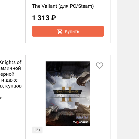
The Valiant (для PC/Steam)
1 313 ₽
Купить
nights of
инамичной
верной
у и даже
в, купцов
е.
12+