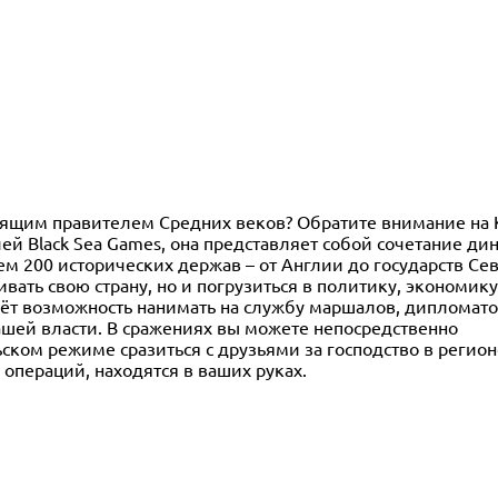
тоящим правителем Средних веков? Обратите внимание на K
удией Black Sea Games, она представляет собой сочетание д
чем 200 исторических держав – от Англии до государств Се
вать свою страну, но и погрузиться в политику, экономик
аёт возможность нанимать на службу маршалов, дипломато
ашей власти. В сражениях вы можете непосредственно
ском режиме сразиться с друзьями за господство в регион
операций, находятся в ваших руках.