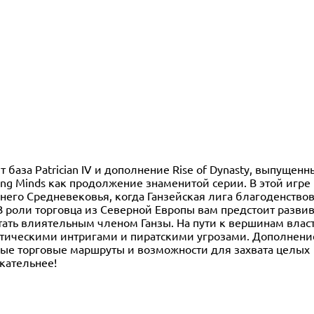
ят база Patrician IV и дополнение Rise of Dynasty, выпущенн
ng Minds как продолжение знаменитой серии. В этой игре
него Средневековья, когда Ганзейская лига благоденствов
 роли торговца из Северной Европы вам предстоит развив
стать влиятельным членом Ганзы. На пути к вершинам влас
тическими интригами и пиратскими угрозами. Дополнение 
вые торговые маршруты и возможности для захвата целых
екательнее!