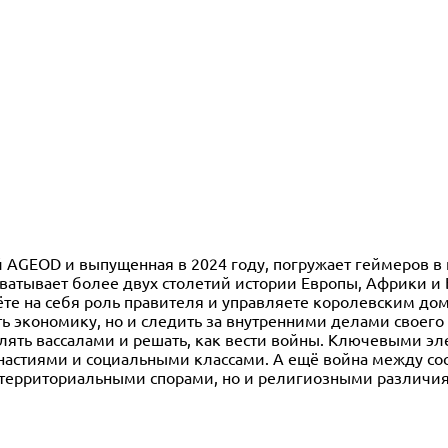
ией AGEOD и выпущенная в 2024 году, погружает геймеров в
охватывает более двух столетий истории Европы, Африки и
ерёте на себя роль правителя и управляете королевским до
ть экономику, но и следить за внутренними делами своего
влять вассалами и решать, как вести войны. Ключевыми э
настиями и социальными классами. А ещё война между с
 территориальными спорами, но и религиозными различия