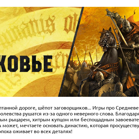
оптанной дороге, шёпот заговорщиков... Игры про Средневе
ролевства рушатся из-за одного неверного слова. Благода
дным рыцарем, хитрым купцом или беспощадным завоевател
 может, мечтаете основать династию, которая просуществ
поха оживает во всех деталях!