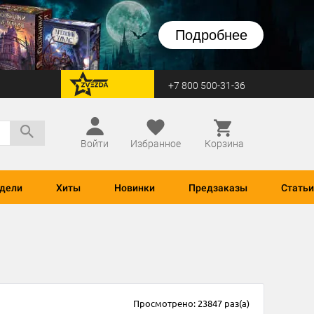
Подробнее
+7 800 500-31-36
перейти на Zvezda
Войти
Избранное
Корзина
дели
Хиты
Новинки
Предзаказы
Статьи
Просмотрено: 23847 раз(а)