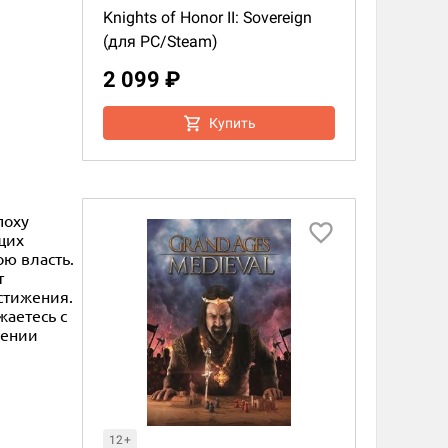
Knights of Honor II: Sovereign
(для PC/Steam)
2 099 ₽
Купить
поху
щих
ою власть.
т
стижения.
жаетесь с
лении
12+