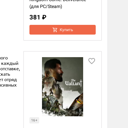
(для PC/Steam)
381 ₽
Купить
ного
ь каждый
отставке,
скать
ет отряд
нсивных
16+