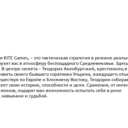
ря KITE Games, – это тактическая стратегия в режиме реаль
рузит вас в атмосферу беспощадного Средневековья. Здес
. В центре сюжета – Теодорих Акенбургский, крестоносец в 
новить своего бывшего соратника Ульриха, жаждущего оты
ешествуя по Европе и Ближнему Востоку, Теодорих собира
еет свою историю, способности и цели. Сражения, от инте
жимов, подарят вам возможность испытать себя в роли
 навыками и судьбой.