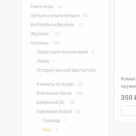
Книги-игры
41
Артбуки и энциклопедии
84
Биографии и фанбуки
15
Журналы
119
Комиксы
785
Территория приключений
3
Лайка
1
История научной фантастики
1
Комикс
Комиксы по играм
23
оружи
Вселенная Marvel
106
350 
Вселенная DC
150
Вселенная Bubble
84
Громада
1
Мир
3