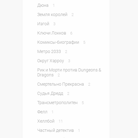
Дюна
1
Земля королей
2
Изгой
3
Ключи Локков
6
Комиксы-биографии
5
Метро 2033
2
Округ Хэрроу
3
Рик и Морти против Dungeons &
Dragons
2
Смертельно Прекрасна
2
Судья Дредд
2
Трансметрополитен
5
Фелл
1
Хеллбой
11
Частный детектив
1