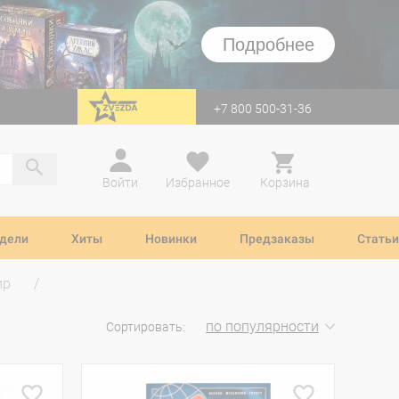
Подробнее
+7 800 500-31-36
перейти на Zvezda
Войти
Избранное
Корзина
дели
Хиты
Новинки
Предзаказы
Статьи
ир
по популярности
Сортировать: