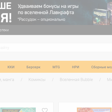
отеки
ККИ
Берсерк
MTG
НРИ
Сборные мо
и, манга
Комиксы
Вселенная Bubble
М