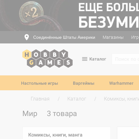
Соединённые Штаты Америки
Магазины
Игр
Каталог
Настольные игры
Варгеймы
Warhammer
Главная
Каталог
Комиксы, книг
Мир
3 товара
Комиксы, книги, манга