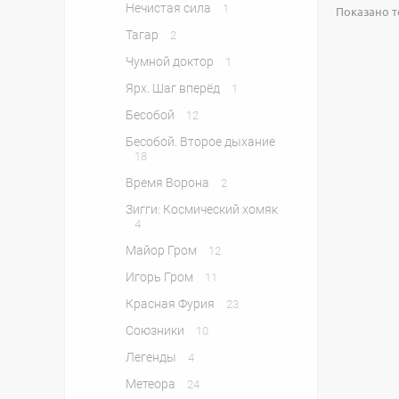
Нечистая сила
1
Показано то
Тагар
2
Чумной доктор
1
Ярх. Шаг вперёд
1
Бесобой
12
Бесобой. Второе дыхание
18
Время Ворона
2
Зигги: Космический хомяк
4
Майор Гром
12
Игорь Гром
11
Красная Фурия
23
Союзники
10
Легенды
4
Метеора
24