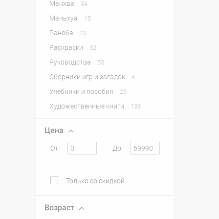
Манхва
34
Маньхуа
15
Ранобэ
23
Раскраски
32
Руководства
55
Сборники игр и загадок
9
Учебники и пособия
25
Художественные книги
138
Цена
От
До
Только со скидкой
Возраст