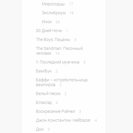
Мироходцы
17
Экслибриум
16
Инок
24
30 Дней Ночи
1
The Boys: Пацаны
3
The Sandman. Песочный
человек
14
Y. Последний мужчина
3
Бам!Бук
2
Баффи – истребительница
вампиров
2
Белый песок
2
Блэксэд
4
Воскресение Рэйчел
3
Джон Константин: Hellblazer
4
Дно
3