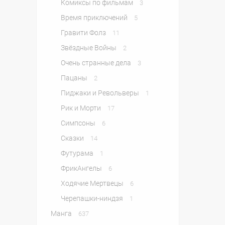
Комиксы по фильмам
3
Время приключений
5
Гравити Фолз
11
Звёздные Войны
2
Очень странные дела
3
Пацаны
2
Пиджаки и Револьверы
1
Рик и Морти
17
Симпсоны
6
Сказки
14
Футурама
1
ФрикАнгелы
6
Ходячие Мертвецы
6
Черепашки-ниндзя
1
Манга
637