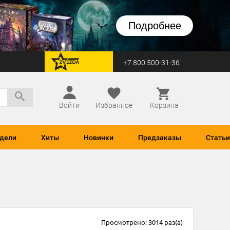
Подробнее
+7 800 500-31-36
перейти на Zvezda
Войти
Избранное
Корзина
дели
Хиты
Новинки
Предзаказы
Статьи
Просмотрено: 3014 раз(а)