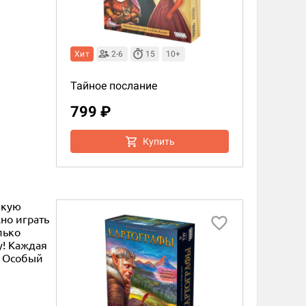
Хит
2-6
15
10+
Тайное послание
799 ₽
Купить
нкую
но играть
лько
у! Каждая
. Особый