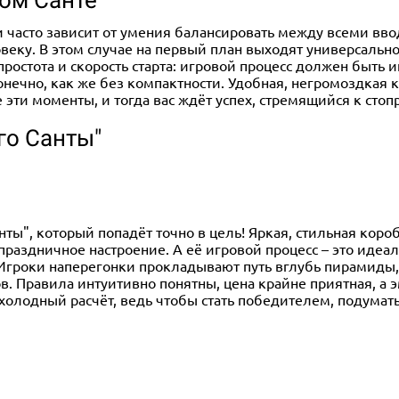
и часто зависит от умения балансировать между всеми ввод
еку. В этом случае на первый план выходят универсальнос
ростота и скорость старта: игровой процесс должен быть
конечно, как же без компактности. Удобная, негромоздкая 
е эти моменты, и тогда вас ждёт успех, стремящийся к сто
го Санты"
нты", который попадёт точно в цель! Яркая, стильная короб
раздничное настроение. А её игровой процесс – это идеа
 Игроки наперегонки прокладывают путь вглубь пирамиды,
. Правила интуитивно понятны, цена крайне приятная, а 
е холодный расчёт, ведь чтобы стать победителем, подумат