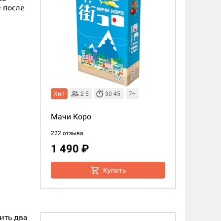
е после
Хит
2-5
30-45
7+
Мачи Коро
222 отзыва
1 490 ₽
Купить
ить два