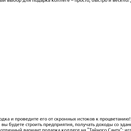
одка и проведите его от скромных истоков к процветанию!
вы будете строить предприятия, получать доходы со здан
отличный вариант подарка коллеге на "Тайного Санту": иг