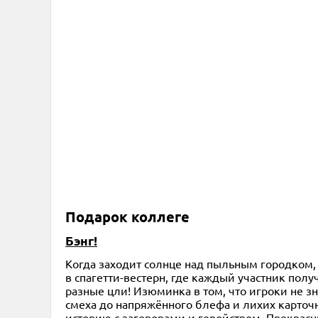
Подарок коллеге
Бэнг!
Когда заходит солнце над пыльным городком, 
в спагетти-вестерн, где каждый участник полу
разные цли! Изюминка в том, что игроки не зна
смеха до напряжённого блефа и лихих карточ
историю с заговорами и геройством. Прекрасн