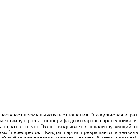
наступает время выяснять отношения. Эта культовая игра 
чает тайную роль – от шерифа до коварного преступника, и 
ют, кто есть кто. "Бэнг!" вскрывает всю палитру эмоций: о
ных "перестрелок". Каждая партия превращается в уникал
ый выбор для подарка коллеге – просто, быстро и весело!