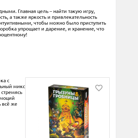
ными. Главная цель – найти такую игру,
ть, а также яркость и привлекательность
 интуитивными, чтобы можно было приступить
коробка упрощает и дарение, и хранение, что
процентному!
ка с
льный микс
 стремясь
эмоций
ь всё же