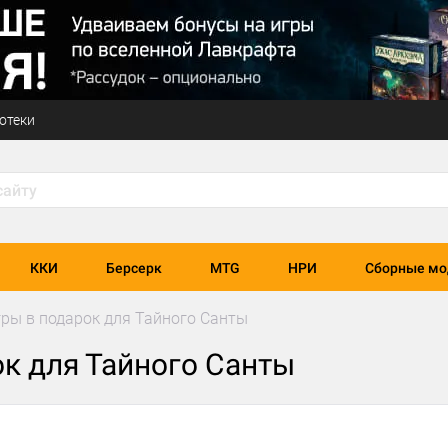
отеки
ККИ
Берсерк
MTG
НРИ
Сборные мо
ры в подарок для Тайного Санты
к для Тайного Санты