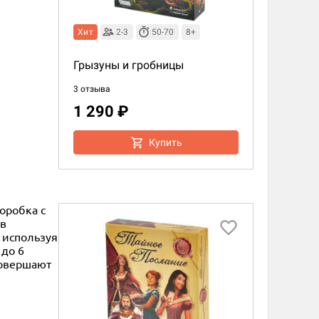
Хит
2-3
50-70
8+
Грызуны и гробницы
3 отзыва
1 290 ₽
Купить
оробка с
 в
 используя
 до 6
довершают