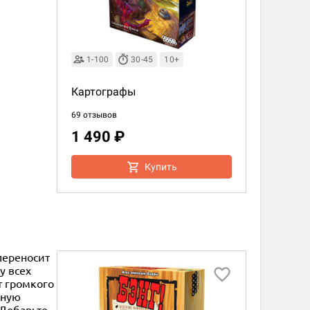
1-100
30-45
10+
Картографы
69 отзывов
1 490 ₽
Купить
переносит
у всех
т громкого
ьную
 Добавьте