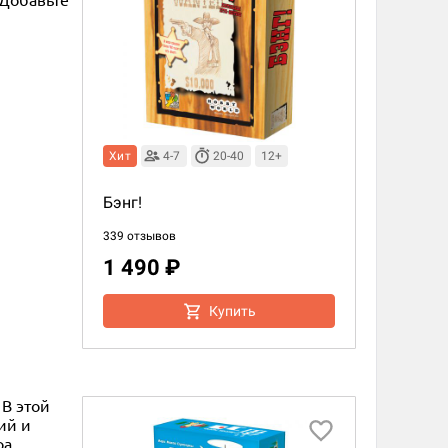
Хит
4-7
20-40
12+
Бэнг!
339 отзывов
1 490 ₽
Купить
 В этой
ий и
ра