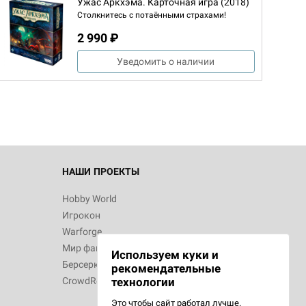
Ужас Аркхэма. Карточная игра (2018)
Столкнитесь с потаёнными страхами!
2 990 ₽
Уведомить о наличии
НАШИ ПРОЕКТЫ
Hobby World
Игрокон
Warforge
Мир фантастики
Используем куки и
Берсерк
рекомендательные
CrowdRepublic
технологии
Это чтобы сайт работал лучше.