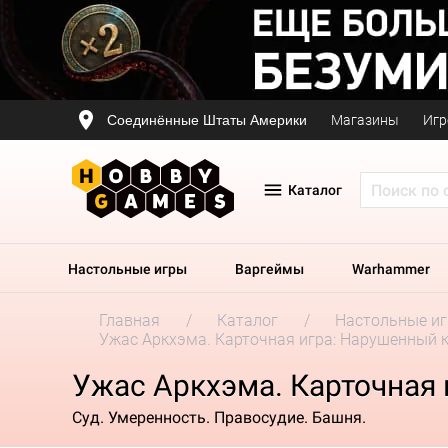
Соединённые Штаты Америки
Магазины
Игр
Каталог
Настольные игры
Варгеймы
Warhammer
Главная
Каталог
Настольные и
Ужас Аркхэма. Карточная игра: Нарушенный 
Ужас Аркхэма. Карточная 
Суд. Умеренность. Правосудие. Башня.