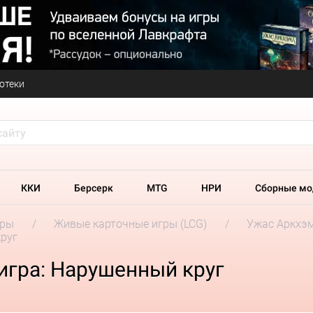
отеки
ККИ
Берсерк
MTG
НРИ
Сборные мо
гры
Живые карточные игры (LCG)
Ужас Аркхэм
круг
игра: Нарушенный круг