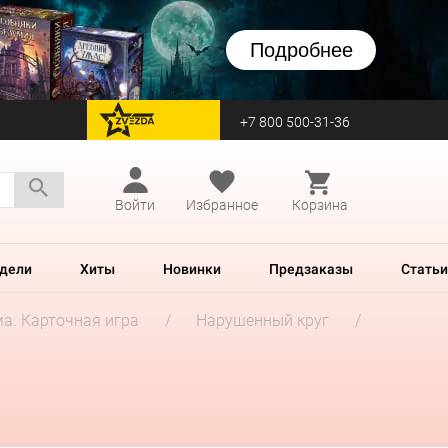
Подробнее
+7 800 500-31-36
перейти на Zvezda
Войти
Избранное
Корзина
дели
Хиты
Новинки
Предзаказы
Статьи
а. Карточная игра
Нарушенный круг