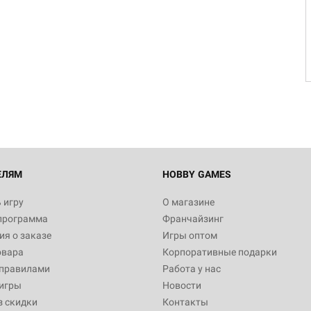
ЕЛЯМ
HOBBY GAMES
 игру
О магазине
программа
Франчайзинг
я о заказе
Игры оптом
овара
Корпоративные подарки
 правилами
Работа у нас
игры
Новости
з скидки
Контакты