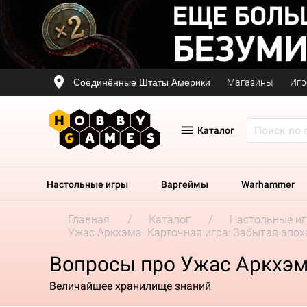
Соединённые Штаты Америки
Магазины
Игр
Каталог
Настольные игры
Варгеймы
Warhammer
Главная
Каталог
Настольные и
Ужас Аркхэма. Карточная игра: Забытая эпох
Вопросы про Ужас Аркхэма
Величайшее хранилище знаний