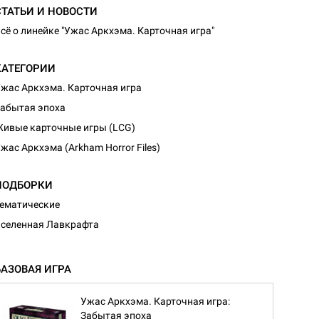
СТАТЬИ И НОВОСТИ
сё о линейке "Ужас Аркхэма. Карточная игра"
КАТЕГОРИИ
жас Аркхэма. Карточная игра
абытая эпоха
ивые карточные игры (LCG)
жас Аркхэма (Arkham Horror Files)
ПОДБОРКИ
ематические
селенная Лавкрафта
БАЗОВАЯ ИГРА
Ужас Аркхэма. Карточная игра:
Забытая эпоха