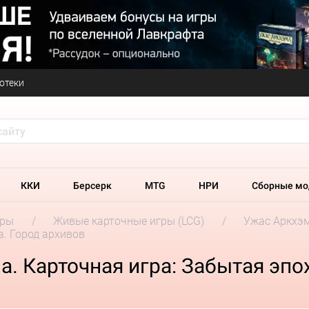
отеки
ККИ
Берсерк
MTG
НРИ
Сборные мо
гры
Живые карточные игры (LCG)
Ужас Аркхэм
а. Город архивов
. Карточная игра: Забытая эпох