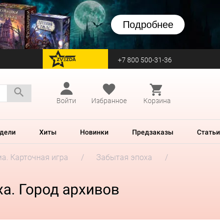
Подробнее
+7 800 500-31-36
перейти на Zvezda
Войти
Избранное
Корзина
дели
Хиты
Новинки
Предзаказы
Статьи
а. Карточная игра
Забытая эпоха
а. Город архивов