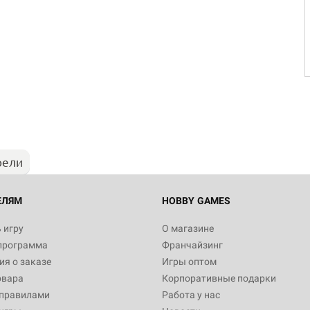
рели
ЕЛЯМ
HOBBY GAMES
 игру
О магазине
программа
Франчайзинг
я о заказе
Игры оптом
овара
Корпоративные подарки
 правилами
Работа у нас