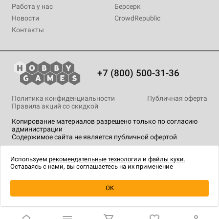
Работа у нас
Берсерк
Новости
CrowdRepublic
Контакты
+7 (800) 500-31-36
Политика конфиденциальности
Публичная оферта
Правила акций со скидкой
Копирование материалов разрешено только по согласию
администрации
Содержимое сайта не является публичной офертой
На сайте Hobby Games применяются
рекомендательные
технологии
.
Используем
рекомендательные технологии
и
файлы куки.
Оставаясь с нами, вы соглашаетесь на их применение
Уведомить о наличии
OK