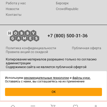
Работа у нас
Берсерк
Новости
CrowdRepublic
Контакты
+7 (800) 500-31-36
Политика конфиденциальности
Публичная оферта
Правила акций со скидкой
Копирование материалов разрешено только по согласию
администрации
Содержимое сайта не является публичной офертой
На сайте Hobby Games применяются
рекомендательные
технологии
.
Используем
рекомендательные технологии
и
файлы куки.
Оставаясь с нами, вы соглашаетесь на их применение
Уведомить о наличии
OK