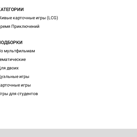
КАТЕГОРИИ
ивые карточные игры (LCG)
Время Приключений
ПОДБОРКИ
По мультфильмам
ематические
ля двоих
уэльные игры
d Монстры
арточные игры
гры для студентов
 Зомбицид: