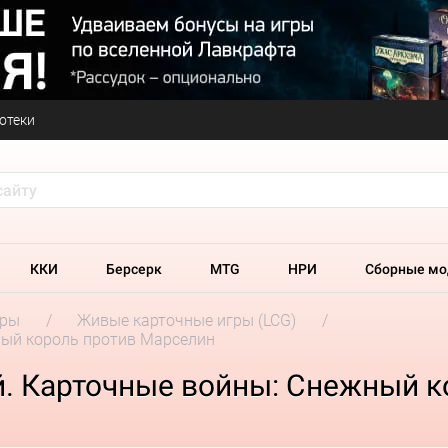
отеки
ККИ
Берсерк
MTG
НРИ
Сборные мо
гры
Живые карточные игры (LCG)
ный король против Марселин
. Карточные войны: Снежный к