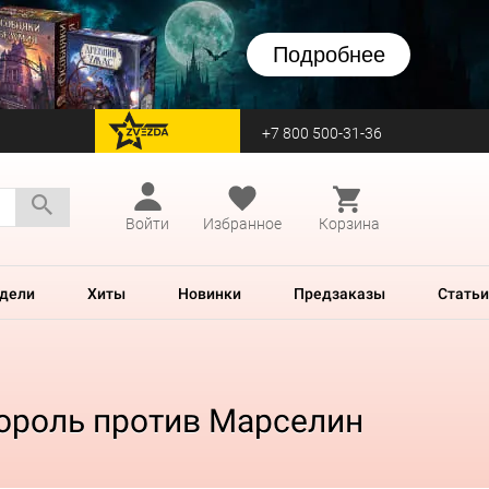
Подробнее
+7 800 500-31-36
перейти на Zvezda
Войти
Избранное
Корзина
дели
Хиты
Новинки
Предзаказы
Статьи
ороль против Марселин