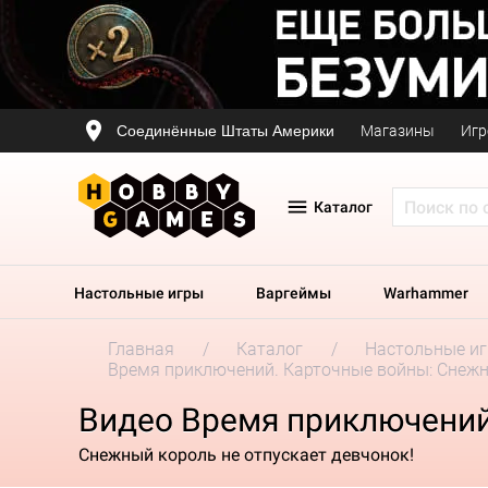
Соединённые Штаты Америки
Магазины
Игр
Каталог
Настольные игры
Варгеймы
Warhammer
Главная
Каталог
Настольные и
Время приключений. Карточные войны: Снеж
Видео Время приключений
Снежный король не отпускает девчонок!