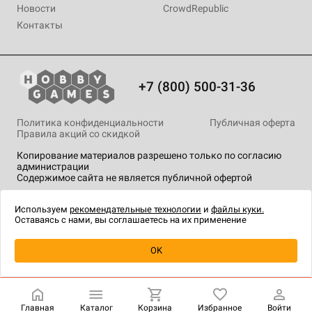
Новости
CrowdRepublic
Контакты
+7 (800) 500-31-36
Политика конфиденциальности
Публичная оферта
Правила акций со скидкой
Копирование материалов разрешено только по согласию
администрации
Содержимое сайта не является публичной офертой
На сайте Hobby Games применяются
рекомендательные
технологии
.
Используем
рекомендательные технологии
и
файлы куки.
Оставаясь с нами, вы соглашаетесь на их применение
Уведомить о наличии
OK
Главная
Каталог
Корзина
Избранное
Войти