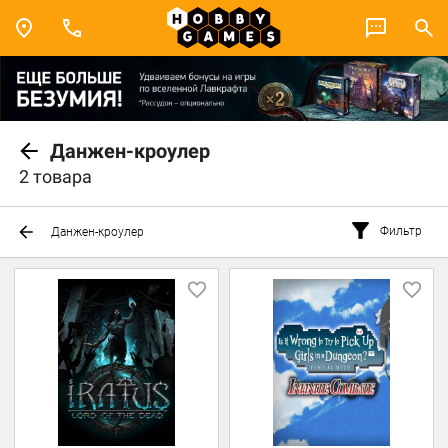
Данжен-кроулер
2 товара
Фильтр
Данжен-кроулер