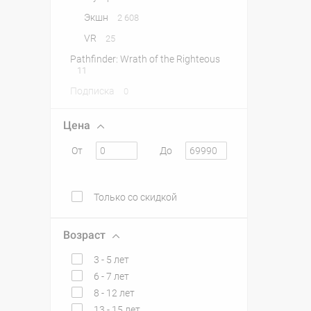
Экшн
2 608
VR
25
Pathfinder: Wrath of the Righteous
11
Подписка
0
Цена
От
До
Только со скидкой
Возраст
3 - 5 лет
6 - 7 лет
8 - 12 лет
13 - 15 лет