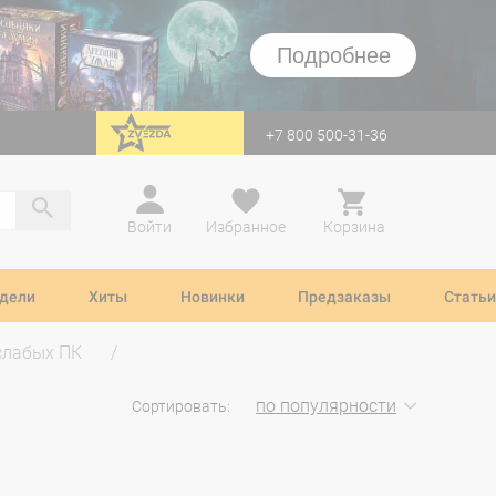
Подробнее
+7 800 500-31-36
перейти на Zvezda
Войти
Избранное
Корзина
дели
Хиты
Новинки
Предзаказы
Статьи
слабых ПК
по популярности
Сортировать: