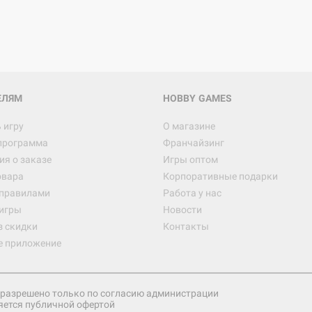
ЕЛЯМ
HOBBY GAMES
 игру
О магазине
программа
Франчайзинг
я о заказе
Игры оптом
овара
Корпоративные подарки
 правилами
Работа у нас
игры
Новости
з скидки
Контакты
е приложение
разрешено только по согласию администрации
яется публичной офертой