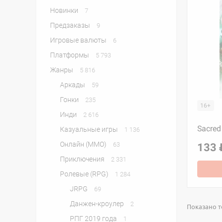
Новинки
7
Предзаказы
9
Игровые валюты
6
Платформы
5 793
Жанры
5 816
Аркады
59
Гонки
235
16+
Инди
2 616
Sacred
Казуальные игры
1 136
Онлайн (MMO)
63
133 
Приключения
2 331
Ролевые (RPG)
1 284
JRPG
69
Данжен-кроулер
2
Показано то
РПГ 2019 года
1