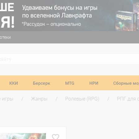
отеки
ККИ
Берсерк
MTG
НРИ
Сборные мо
 игры
Жанры
Ролевые (RPG)
РПГ для 