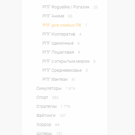
РПГ Roguelike / Рогалик
20
РПГ Аниме
63
РПГ для слабых ПК
1
РПГ Кооператив
4
РПГ одиночные
4
РПГ Пошаговая
9
РПГ с открытым миром
6
РПГ Средневековье
3
РПГ Фэнтези
41
Симуляторы
1 674
Спорт
332
Стратегии
1 779
Файтинги
101
Хоррор
64
Шутеры
151