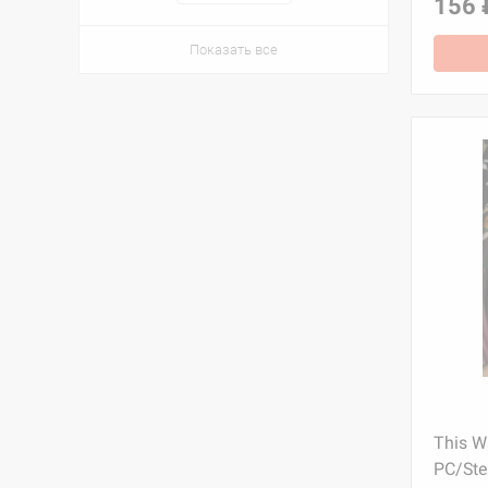
156 
Показать все
This W
PC/St