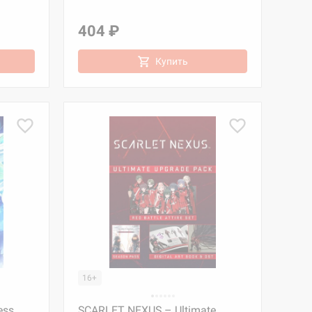
404 ₽
Купить
16+
ess
SCARLET NEXUS – Ultimate