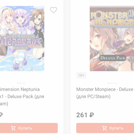
18+
imension Neptunia
Monster Monpiece - Deluxe
h1 - Deluxe Pack (для
(для PC/Steam)
eam)
₽
261 ₽
Купить
Купить