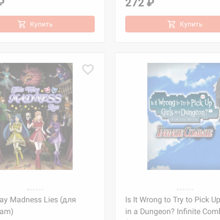
₽
272 ₽
Купить
Купить
ay Madness Lies (для
Is It Wrong to Try to Pick Up
eam)
in a Dungeon? Infinite Com