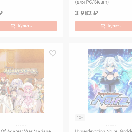
(для PC/Steam)
₽
3 982 ₽
Купить
Купить
12+
 Of Agarest War Mariage
Hyperdevotion Noire: Godd