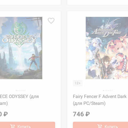
12+
IECE ODYSSEY (для
Fairy Fencer F Advent Dark
eam)
(для PC/Steam)
0 ₽
746 ₽
Купить
Купить