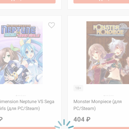
18+
imension Neptune VS Sega
Monster Monpiece (для
irls (для PC/Steam)
PC/Steam)
₽
404 ₽