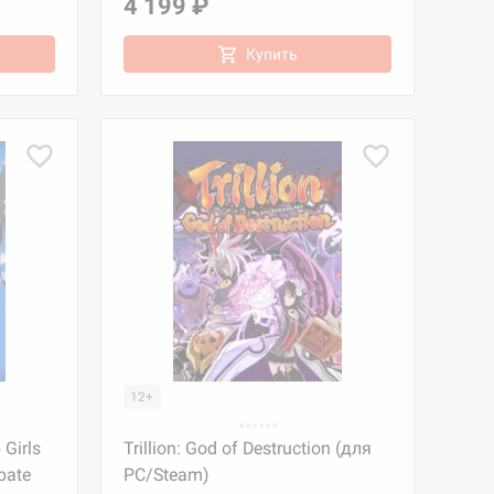
4 199 ₽
Купить
12+
 Girls
Trillion: God of Destruction (для
bate
PC/Steam)