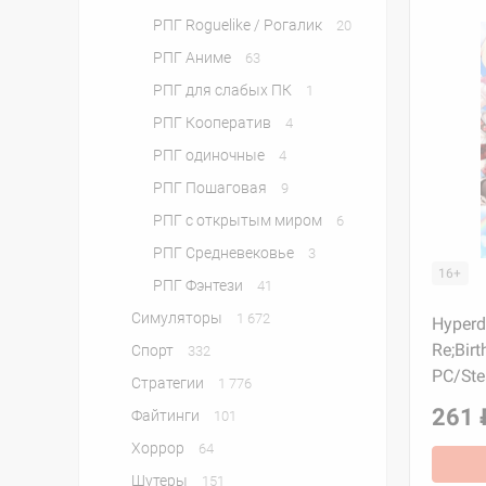
РПГ Roguelike / Рогалик
20
РПГ Аниме
63
РПГ для слабых ПК
1
РПГ Кооператив
4
РПГ одиночные
4
РПГ Пошаговая
9
РПГ с открытым миром
6
РПГ Средневековье
3
16+
РПГ Фэнтези
41
Симуляторы
1 672
Hyperd
Re;Birt
Спорт
332
PC/St
Стратегии
1 776
261 
Файтинги
101
Хоррор
64
Шутеры
151