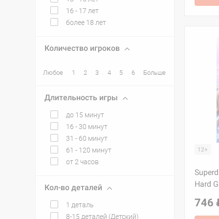
16 - 17 лет
более 18 лет
Количество игроков
Любое
1
2
3
4
5
6
Больше
Длительность игры
до 15 минут
16 - 30 минут
31 - 60 минут
61 - 120 минут
12+
от 2 часов
Superd
Hard G
Кол-во деталей
746 
1 деталь
8-15 деталей (Детский)