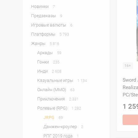
Новинки
7
Предзаказы
9
Игровые валюты
6
Платформы
5 793
Жанры
5 816
Аркады
59
Гонки
235
16+
Инди
2 608
Sword 
Казуальные игры
1 134
Realiza
Онлайн (MMO)
63
PC/St
Приключения
2 331
1 25
Ролевые (RPG)
1 282
JRPG
69
Данжен-кроулер
2
РПГ 2019 года
1