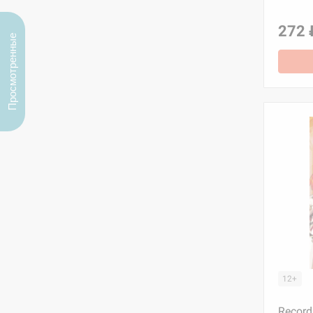
272 
Просмотренные
12+
Record