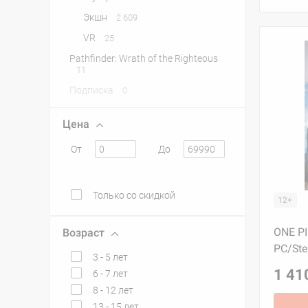
Экшн
2 609
VR
25
Pathfinder: Wrath of the Righteous
11
Подписка
0
Цена
От
До
Только со скидкой
12+
ONE P
Возраст
PC/St
3 - 5 лет
1 41
6 - 7 лет
8 - 12 лет
13 - 15 лет