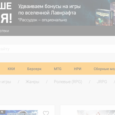
отеки
ККИ
Берсерк
MTG
НРИ
Сборные мо
 игры
Жанры
Ролевые (RPG)
JRPG