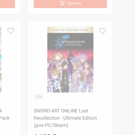
Купить
12+
4
SWORD ART ONLINE Last
 Pack
Recollection - Ultimate Edition
(для PC/Steam)