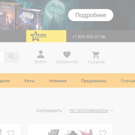
Подробнее
+7 800 500-31-36
перейти на Zvezda
Войти
Избранное
Корзина
дели
Хиты
Новинки
Предзаказы
Статьи
по популярности
Сортировать: