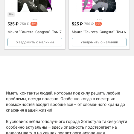
18+
525 ₽
525 ₽
750 ₽
750 ₽
-30%
-30%
Манга "Гангста. Gangsta". Том 7
Манга "Гангста. Gangsta". Том 6
Уведомить о наличии
Уведомить о наличии
Иметь контакты людей, которым под силу решить любые
проблемы, всегда полезно. Особенно когда в спектр их
возможностей входит вообще всё – от сломанного крана до
спасения вашей жизни!
В условиях неблагополучного города Эргастула такие услуги
особенно актуальны – здесь опасность подстерегает на
каждом шагу, а на улицах правит организованная