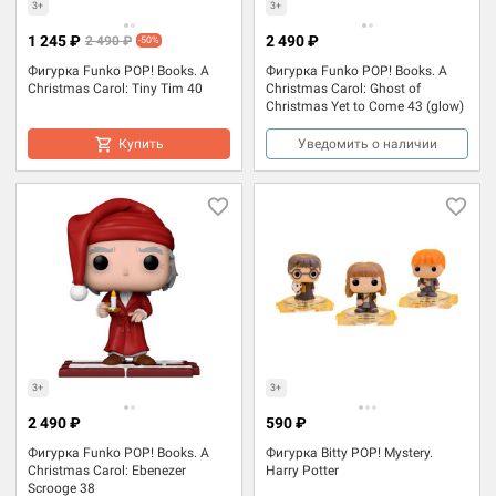
3+
3+
1 245 ₽
2 490 ₽
2 490 ₽
-50%
Фигурка Funko POP! Books. A
Фигурка Funko POP! Books. A
Christmas Carol: Tiny Tim 40
Christmas Carol: Ghost of
Christmas Yet to Come 43 (glow)
Купить
Уведомить о наличии
3+
3+
2 490 ₽
590 ₽
Фигурка Funko POP! Books. A
Фигурка Bitty POP! Mystery.
Christmas Carol: Ebenezer
Harry Potter
Scrooge 38