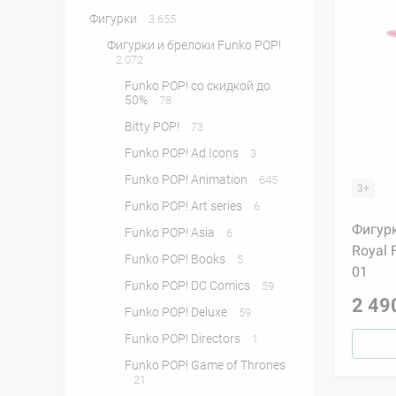
Фигурки
3 655
Фигурки и брелоки Funko POP!
2 072
Funko POP! со скидкой до
50%
78
Bitty POP!
73
Funko POP! Ad Icons
3
Funko POP! Animation
645
3+
Funko POP! Art series
6
Фигурк
Funko POP! Asia
6
Royal F
Funko POP! Books
5
01
Funko POP! DC Comics
59
2 49
Funko POP! Deluxe
59
Funko POP! Directors
1
Funko POP! Game of Thrones
21