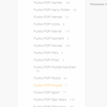
Funko POP! Games
184
Показано то
Funko POP! Harry Potter
99
Funko POP! Heroes
13
Funko POP! Icons
6
Funko POP! Marvel
176
Funko POP! Moment
3
Funko POP! Movies
253
Funko POP! Pets
3
Funko POP! Pixar
2
Funko POP! Pocket Keychain
65
Funko POP! Rocks
96
Funko POP! Royals
1
Funko POP! Sport
77
Funko POP! Star Wars
150
Funko POP! Television
169