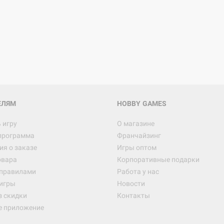
Настольная игра Hobby Worl
Египта
1 991
Настольная игра Hobby World
Белая смерть
12 990
ЕЛЯМ
HOBBY GAMES
 игру
О магазине
программа
Франчайзинг
Настольная игра Hobby World
я о заказе
Игры оптом
Сердце роя. Дисплей бустеро
овара
Корпоративные подарки
3 490
 правилами
Работа у нас
игры
Новости
з скидки
Контакты
е приложение
Настольная игра Hobby Worl
Аркхэма. Карточная игра: Вт