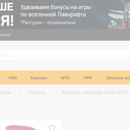
отеки
ККИ
Берсерк
MTG
НРИ
Сборные мо
ениры
Фигурки
Фигурки и брелоки Funko POP!