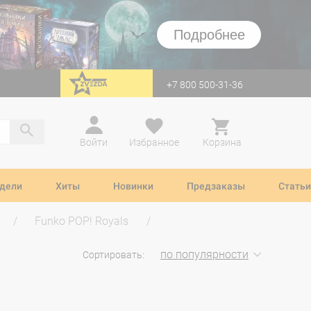
Подробнее
+7 800 500-31-36
перейти на Zvezda
Войти
Избранное
Корзина
дели
Хиты
Новинки
Предзаказы
Статьи
Funko POP! Royals
по популярности
Сортировать: