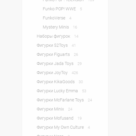
Funko POP! WWE
5
FunkoVerse
4
Mystery Minis
16
Наборы фигурок
14
Фигурки 52Toys
41
Фигурки Figuarts
26
Фигурки Jada Toys
29
Фигурки JoyToy
426
Фигурки KikaGoods
30
Фигурки Lucky Emma
53
Фигурки McFarlane Toys
24
Фигурки Minix
24
Фигурки Mofusand
19
Фигурки My Own Culture
4