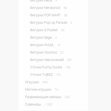
Фигурки Neca
3
Фигурки Nendoroid
58
Фигурки POP MART
38
Фигурки Pop Up Parade
4
Фигурки Q Posket
29
Фигурки Sega
4
Фигурки WASA
10
Фигурки Youtooz
22
Фигурки персонажей
631
Уточки Funny Ducks
136
Уточки TUBBZ
151
Игрушки
456
Мягкие игрушки
74
Развивающие наборы
232
Сувениры
1 333