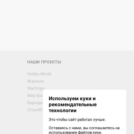
d Монстры
 Зомбицид:
НАШИ ПРОЕКТЫ
Hobby World
Игрокон
 Берсерк.
Warforge
в
Мир фантастики
Используем куки и
Берсерк
рекомендательные
CrowdRepublic
технологии
Это чтобы сайт работал лучше.
Оставаясь с нами, вы соглашаетесь на
d Ужас
использование
файлов куки.
орой сезон