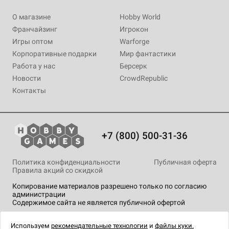
О магазине
Hobby World
Франчайзинг
Игрокон
Игры оптом
Warforge
Корпоративные подарки
Мир фантастики
Работа у нас
Берсерк
Новости
CrowdRepublic
Контакты
+7 (800) 500-31-36
Политика конфиденциальности
Публичная оферта
Правила акций со скидкой
Копирование материалов разрешено только по согласию
администрации
Содержимое сайта не является публичной офертой
На сайте Hobby Games применяются
рекомендательные
технологии
.
Используем
рекомендательные технологии
и
файлы куки.