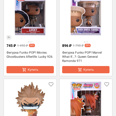
3+
745 ₽
896 ₽
1 490 ₽
1 790 ₽
-50%
-50%
Фигурка Funko POP! Movies.
Фигурка Funko POP! Marvel
Ghostbusters Afterlife: Lucky 926
What If...?: Queen General
Ramonda 971
Купить
Купить