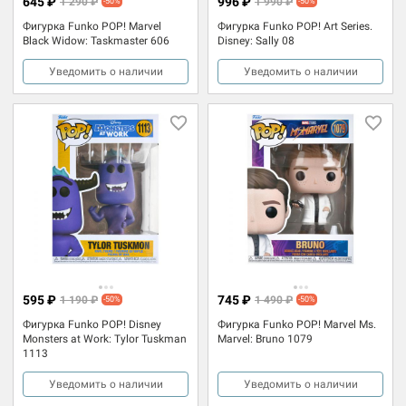
645 ₽
996 ₽
1 290 ₽
1 990 ₽
-50%
-50%
Фигурка Funko POP! Marvel
Фигурка Funko POP! Art Series.
Black Widow: Taskmaster 606
Disney: Sally 08
Уведомить о наличии
Уведомить о наличии
595 ₽
745 ₽
1 190 ₽
1 490 ₽
-50%
-50%
Фигурка Funko POP! Disney
Фигурка Funko POP! Marvel Ms.
Monsters at Work: Tylor Tuskman
Marvel: Bruno 1079
1113
Уведомить о наличии
Уведомить о наличии