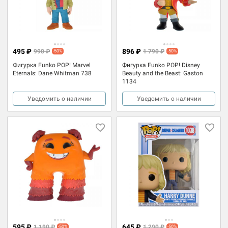
495 ₽
896 ₽
990 ₽
1 790 ₽
-50%
-50%
Фигурка Funko POP! Marvel
Фигурка Funko POP! Disney
Eternals: Dane Whitman 738
Beauty and the Beast: Gaston
1134
Уведомить о наличии
Уведомить о наличии
595 ₽
645 ₽
1 190 ₽
1 290 ₽
-50%
-50%