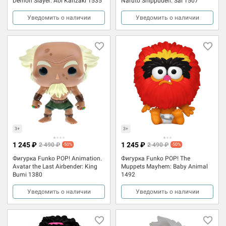
Demon Slayer: Aoi Kanzaki 1535
Naruto Shippuden: Sai 1507
Уведомить о наличии
Уведомить о наличии
3+
3+
1 245 ₽
1 245 ₽
2 490 ₽
2 490 ₽
-50%
-50%
Фигурка Funko POP! Animation.
Фигурка Funko POP! The
Avatar the Last Airbender: King
Muppets Mayhem: Baby Animal
Bumi 1380
1492
Уведомить о наличии
Уведомить о наличии