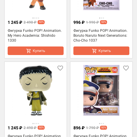
1 245 ₽
996 ₽
2 490 ₽
1 990 ₽
-50%
-50%
Фигурка Funko POP! Animation.
Фигурка Funko POP! Animation.
My Hero Academia: Shishido
Boruto Naruto Next Generations:
1330
Cho-Cho 1037
Купить
Купить
1 245 ₽
896 ₽
2 490 ₽
1 790 ₽
-50%
-50%
Фигурка Funko POP! Animation.
Фигурка Funko POP! Animation.