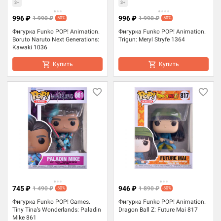
3+
3+
996 ₽
996 ₽
1 990 ₽
1 990 ₽
-50%
-50%
Фигурка Funko POP! Animation.
Фигурка Funko POP! Animation.
Boruto Naruto Next Generations:
Trigun: Meryl Stryfe 1364
Kawaki 1036
Купить
Купить
745 ₽
946 ₽
1 490 ₽
1 890 ₽
-50%
-50%
Фигурка Funko POP! Games.
Фигурка Funko POP! Animation.
Tiny Tina’s Wonderlands: Paladin
Dragon Ball Z: Future Mai 817
Mike 861