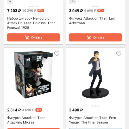
3+
15+
7 203 ₽
3 049 ₽
10 290 ₽
4 690 ₽
-30%
-35%
Набор фигурок Nendoroid.
Фигурка Attack on Titan: Levi
Attack On Titan: Colossal Titan
Ackerman
Renewal 1925
Купить
Купить
2 814 ₽
3 490 ₽
4 690 ₽
-40%
Фигурка Attack on Titan:
Фигурка Attack on Titan: Eren
Attacking Mikasa
Yeager. The Final Season