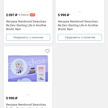
2 097 ₽
5 990 ₽
5 990 ₽
-65%
Фигурка Nendoroid Swacchao.
Фигурка Nendoroid Swacchao.
Re:Zero Starting Life in Another
Re:Zero Starting Life in Another
World: Rem
World: Ram
Уведомить о наличии
Уведомить о наличии
5 990 ₽
Фигурка Nendoroid Swacchao.