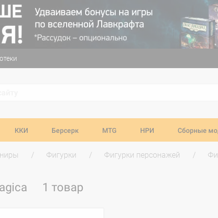
отеки
ККИ
Берсерк
MTG
НРИ
Сборные мо
ениры
Фигурки
Фигурки персонажей
Фи
agica
1 товар