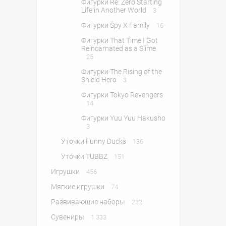
Фигурки Re: Zero Starting
Life in Another World
3
Фигурки Spy X Family
16
Фигурки That Time I Got
Reincarnated as a Slime
25
Фигурки The Rising of the
Shield Hero
3
Фигурки Tokyo Revengers
14
Фигурки Yuu Yuu Hakusho
3
Уточки Funny Ducks
136
Уточки TUBBZ
151
Игрушки
456
Мягкие игрушки
74
Развивающие наборы
232
Сувениры
1 333