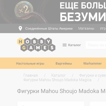
Соединённые Штаты Америки
Магазины
Игр
Каталог
Настольные игры
Варгеймы
Warhammer
Главная
Каталог
Фигурки и сув
Фигурки Mahou Shoujo Madoka Magica
Фигурки Mahou Shoujo Madoka M