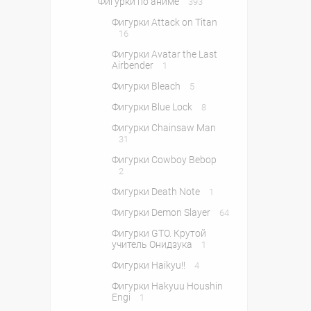
Фигурки по аниме
393
Фигурки Attack on Titan
16
Фигурки Avatar the Last
Airbender
1
Фигурки Bleach
5
Фигурки Blue Lock
8
Фигурки Chainsaw Man
31
Фигурки Cowboy Bebop
2
Фигурки Death Note
1
Фигурки Demon Slayer
64
Фигурки GTO. Крутой
учитель Онидзука
1
Фигурки Haikyu!!
4
Фигурки Hakyuu Houshin
Engi
1