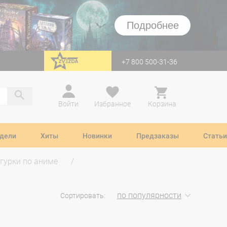
Подробнее
+7 800 500-31-36
перейти на Zvezda
Войти
Избранное
Корзина
дели
Хиты
Новинки
Предзаказы
Статьи
гурки по аниме
по популярности
Сортировать: