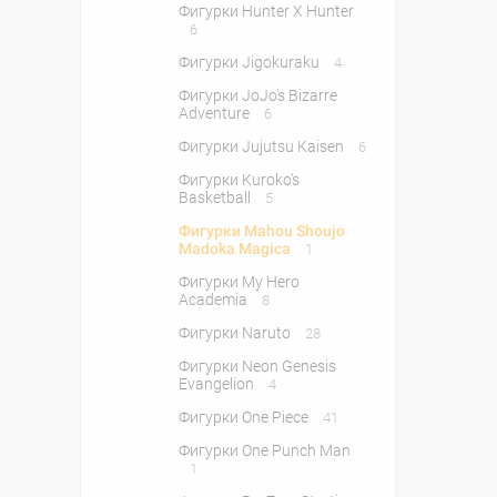
Фигурки Hunter X Hunter
6
Фигурки Jigokuraku
4
Фигурки JoJo's Bizarre
Adventure
6
Фигурки Jujutsu Kaisen
6
Фигурки Kuroko's
Basketball
5
Фигурки Mahou Shoujo
Madoka Magica
1
Фигурки My Hero
Academia
8
Фигурки Naruto
28
Фигурки Neon Genesis
Evangelion
4
Фигурки One Piece
41
Фигурки One Punch Man
1