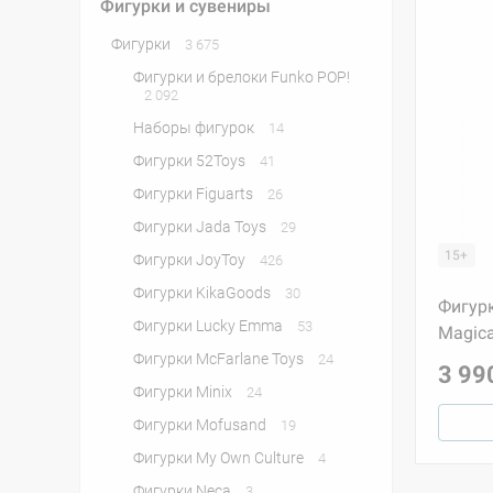
Фигурки и сувениры
Фигурки
3 675
Фигурки и брелоки Funko POP!
2 092
Наборы фигурок
14
Фигурки 52Toys
41
Фигурки Figuarts
26
Фигурки Jada Toys
29
15+
Фигурки JoyToy
426
Фигурки KikaGoods
30
Фигурк
Фигурки Lucky Emma
53
Magic
Фигурки McFarlane Toys
24
3 99
Фигурки Minix
24
Фигурки Mofusand
19
Фигурки My Own Culture
4
Фигурки Neca
3