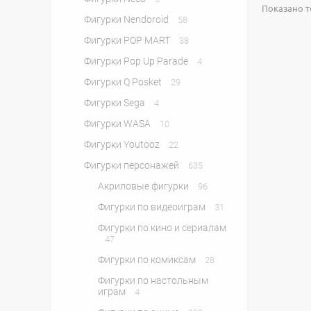
Показано то
Фигурки Nendoroid
58
Фигурки POP MART
38
Фигурки Pop Up Parade
4
Фигурки Q Posket
29
Фигурки Sega
4
Фигурки WASA
10
Фигурки Youtooz
22
Фигурки персонажей
635
Акриловые фигурки
96
Фигурки по видеоиграм
31
Фигурки по кино и сериалам
47
Фигурки по комиксам
28
Фигурки по настольным
играм
4