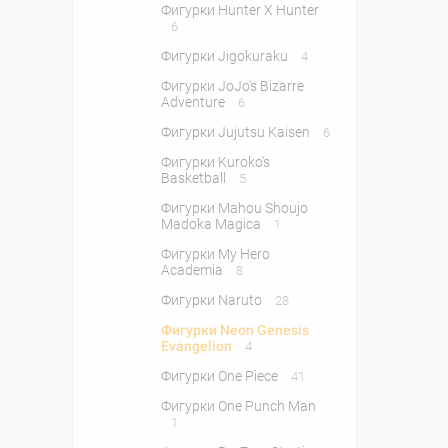
Фигурки Hunter X Hunter
6
Фигурки Jigokuraku
4
Фигурки JoJo's Bizarre
Adventure
6
Фигурки Jujutsu Kaisen
6
Фигурки Kuroko's
Basketball
5
Фигурки Mahou Shoujo
Madoka Magica
1
Фигурки My Hero
Academia
8
Фигурки Naruto
28
Фигурки Neon Genesis
Evangelion
4
Фигурки One Piece
41
Фигурки One Punch Man
1