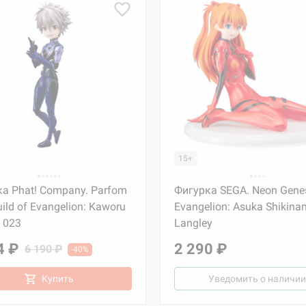
15+
а Phat! Company. Parfom
Фигурка SEGA. Neon Gene
uild of Evangelion: Kaworu
Evangelion: Asuka Shikina
 023
Langley
4 ₽
2 290 ₽
6 190 ₽
-40%
Купить
Уведомить о наличии