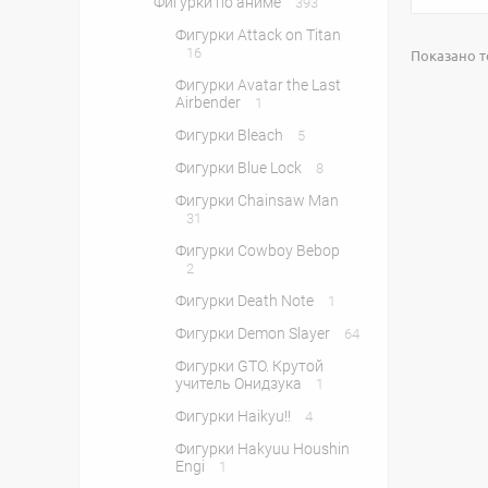
Фигурки по аниме
393
Фигурки Attack on Titan
16
Показано то
Фигурки Avatar the Last
Airbender
1
Фигурки Bleach
5
Фигурки Blue Lock
8
Фигурки Chainsaw Man
31
Фигурки Cowboy Bebop
2
Фигурки Death Note
1
Фигурки Demon Slayer
64
Фигурки GTO. Крутой
учитель Онидзука
1
Фигурки Haikyu!!
4
Фигурки Hakyuu Houshin
Engi
1