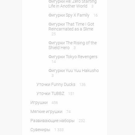
Фигурки Re: Zero Starting
Life in Another World
3
Фигурки Spy X Family
16
Фигурки That Time I Got
Reincarnated as a Slime
25
Фигурки The Rising of the
Shield Hero
3
Фигурки Tokyo Revengers
14
Фигурки Yuu Yuu Hakusho
3
Уточки Funny Ducks
136
Уточки TUBBZ
151
Игрушки
456
Мягкие игрушки
74
Развивающие наборы
232
Сувениры
1 333