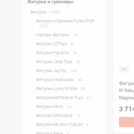
Фигурки и сувениры
Фигурки
3 655
Фигурки и брелоки Funko POP!
2 072
Наборы фигурок
14
Фигурки 52Toys
41
Фигурки Figuarts
26
Фигурки Jada Toys
29
15+
Фигурки JoyToy
426
Фигурки KikaGoods
30
Фигурк
Фигурки Lucky Emma
53
R! Reb
Nagisa
Фигурки McFarlane Toys
24
Фигурки Minix
24
3 71
Фигурки Mofusand
19
Фигурки My Own Culture
4
Фигурки Neca
3