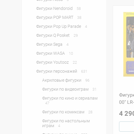
Фигурки Nendoroid
58
Фигурки POP MART
38
Фигурки Pop Up Parade
4
Фигурки Q Posket
29
Фигурки Sega
4
Фигурки WASA
10
Фигурки Youtooz
22
Фигурки персонажей
631
Акриловые фигурки
96
Фигурки по видеоиграм
31
Фигурк
Фигурки по кино и сериалам
00" LR
47
Фигурки по комиксам
28
4 29
Фигурки по настольным
играм
4