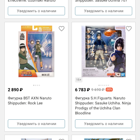
Effectreme: Uzumaki Naruto
Shippuden: Sasuke Uchiha 707
Уведомить о наличии
Уведомить о наличии
15+
2 890 ₽
6 783 ₽
9 690 ₽
-30%
Фигурка BST AXN Naruto
Фигурка S.H.Figuarts. Naruto
Shippuden: Rock Lee
Shippuden: Sasuke Uchiha. Ninja
Prodigy of the Uchiha Clan
Bloodline
Уведомить о наличии
Уведомить о наличии