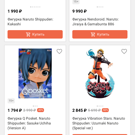
15+
1 990 ₽
9 990 ₽
Фигурка Naruto Shippuden:
Фигурка Nendoroid. Naruto:
Kakashi
Jiraiya & Gamabunta 886
Купить
Купить
15+
1 794 ₽
2 845 ₽
2 990 ₽
5 690 ₽
-40%
-50%
Фигурка Q Posket. Naruto
Фигурка Vibration Stars. Naruto
Shippuden: Sasuke Uchiha
Shippuden: Uzumaki Naruto
(Version A)
(Special ver.)