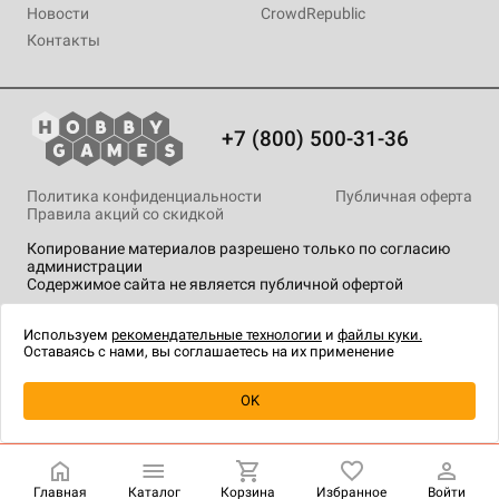
Новости
CrowdRepublic
Контакты
+7 (800) 500-31-36
Политика конфиденциальности
Публичная оферта
Правила акций со скидкой
Копирование материалов разрешено только по согласию
администрации
Содержимое сайта не является публичной офертой
На сайте Hobby Games применяются
рекомендательные
технологии
.
Используем
рекомендательные технологии
и
файлы куки.
Оставаясь с нами, вы соглашаетесь на их применение
Уведомить о наличии
OK
Главная
Каталог
Корзина
Избранное
Войти