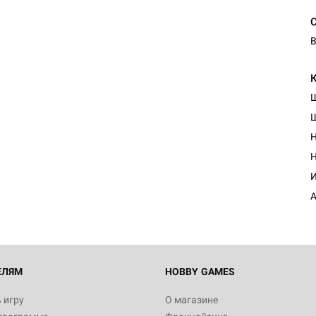
В
Н
Настольная игра Hobby Worl
Египта
Н
1 991
И
А
Настольная игра Hobby World
Белая смерть
12 990
ЕЛЯМ
HOBBY GAMES
 игру
О магазине