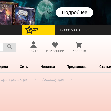
Подробнее
+7 800 500-31-36
перейти на Zvezda
Войти
Избранное
Корзина
дели
Хиты
Новинки
Предзаказы
Статьи
Вторая редакция
Аксессуары