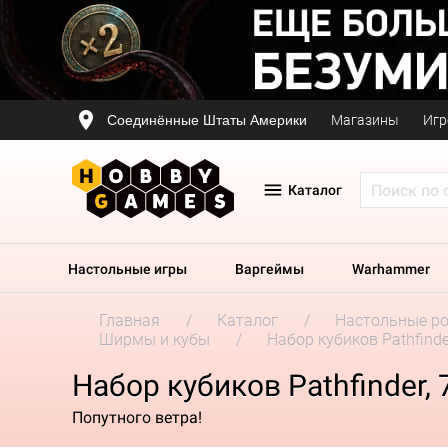
Соединённые Штаты Америки
Магазины
Игр
Каталог
Настольные игры
Варгеймы
Warhammer
Главная
Каталог
Настольные р
Ширмы и кубы
Набор кубиков Pathfinder
Набор кубиков Pathfinder, 7
Попутного ветра!