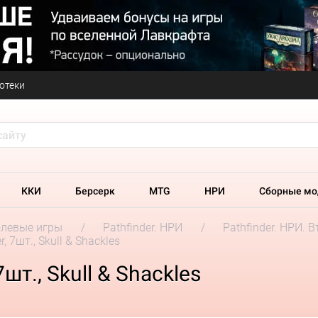
отеки
ККИ
Берсерк
MTG
НРИ
Сборные мо
олевые игры
Pathfinder. НРИ
Pathfinder. НРИ. 
, 7шт., Skull & Shackles
шт., Skull & Shackles