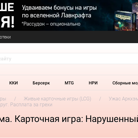
отеки
ККИ
Берсерк
MTG
НРИ
Сборные мо
гры
Живые карточные игры (LCG)
Ужас Аркхэм
уг. Расплата за грехи
а. Карточная игра: Нарушенный 