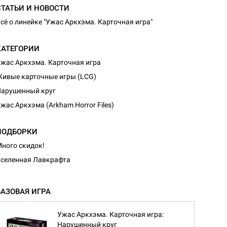
СТАТЬИ И НОВОСТИ
сё о линейке "Ужас Аркхэма. Карточная игра"
КАТЕГОРИИ
жас Аркхэма. Карточная игра
ивые карточные игры (LCG)
арушенный круг
жас Аркхэма (Arkham Horror Files)
ПОДБОРКИ
ного скидок!
селенная Лавкрафта
БАЗОВАЯ ИГРА
Ужас Аркхэма. Карточная игра:
Нарушенный круг