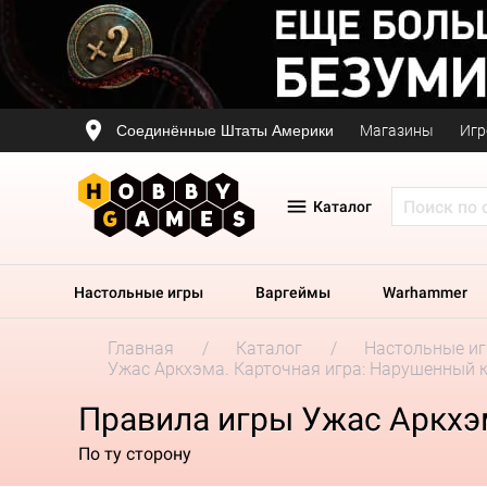
Соединённые Штаты Америки
Магазины
Игр
Каталог
Настольные игры
Варгеймы
Warhammer
Главная
Каталог
Настольные и
Ужас Аркхэма. Карточная игра: Нарушенный кр
Правила игры Ужас Аркхэм
По ту сторону