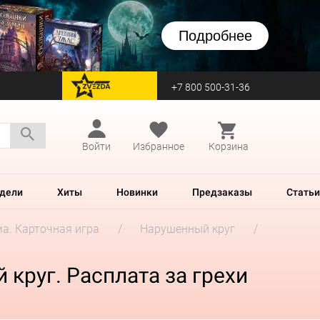
Подробнее
+7 800 500-31-36
перейти на Zvezda
Войти
Избранное
Корзина
дели
Хиты
Новинки
Предзаказы
Статьи
а. Карточная игра
Нарушенный круг
круг. Расплата за грехи