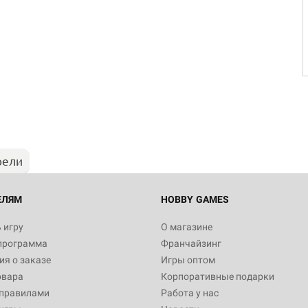
рели
ЕЛЯМ
HOBBY GAMES
 игру
О магазине
программа
Франчайзинг
я о заказе
Игры оптом
овара
Корпоративные подарки
 правилами
Работа у нас