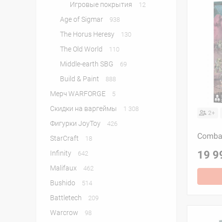
Игровые покрытия
12
Age of Sigmar
938
The Horus Heresy
130
The Old World
110
Middle-earth SBG
69
Build & Paint
888
Мерч WARFORGE
5
Скидки на варгеймы
1 308
2+
Фигурки JoyToy
426
Combat
StarСraft
18
19 9
Infinity
642
Malifaux
462
Bushido
514
Battletech
209
Warcrow
98