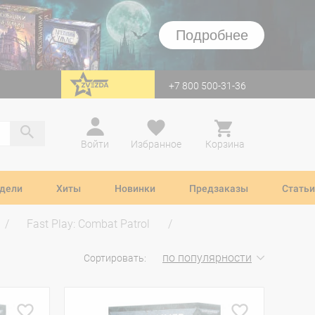
Подробнее
+7 800 500-31-36
перейти на Zvezda
Войти
Избранное
Корзина
дели
Хиты
Новинки
Предзаказы
Статьи
Fast Play: Combat Patrol
по популярности
Сортировать: