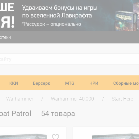
отеки
ККИ
Берсерк
MTG
НРИ
Сборные мо
Warhammer
Warhammer 40,000
Start Here
bat Patrol
54 товара