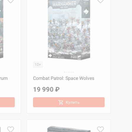
12+
arum
Combat Patrol: Space Wolves
19 990 ₽
Купить