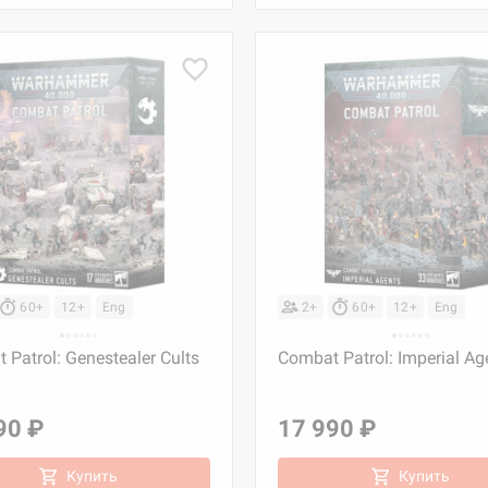
60+
12+
Eng
2+
60+
12+
Eng
 Patrol: Genestealer Cults
Combat Patrol: Imperial Ag
90 ₽
17 990 ₽
Купить
Купить