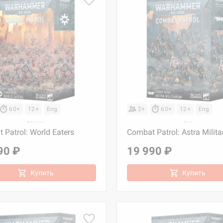
60+
12+
Eng
2+
60+
12+
Eng
 Patrol: World Eaters
Combat Patrol: Astra Milit
90 ₽
19 990 ₽
Купить
Купить