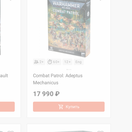
2+
60+
12+
Eng
ault
Combat Patrol: Adeptus
Mechanicus
17 990 ₽
Купить