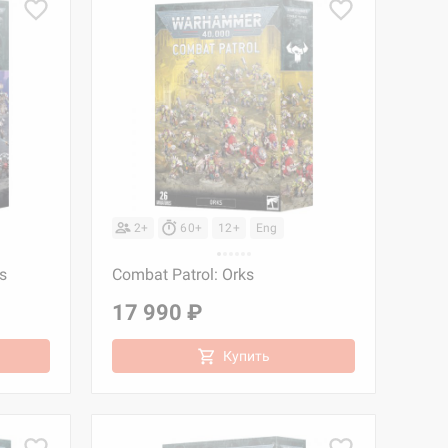
2+
60+
12+
Eng
s
Combat Patrol: Orks
17 990 ₽
Купить