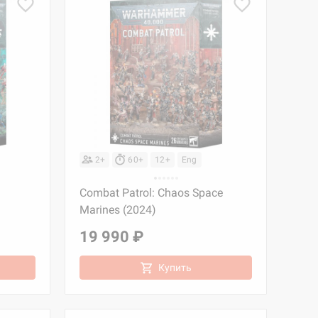
2+
60+
12+
Eng
Combat Patrol: Chaos Space
Marines (2024)
19 990 ₽
Купить