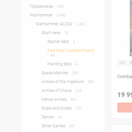
Предзаказы
254
Warhammer
3 942
Warhammer 40,000
1 462
Start Here
75
Starter Sets
6
Fast Play: Combat Patrol
54
12+
Painting Sets
4
Space Marines
335
Combat 
Armies of the Imperium
560
Armies of Chaos
223
19 9
Xenos Armies
441
Rules and Codex
127
Terrain
42
Other Games
221