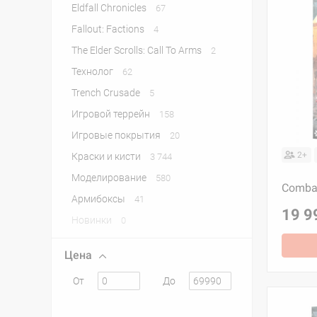
Eldfall Chronicles
67
Fallout: Factions
4
The Elder Scrolls: Call To Arms
2
Технолог
62
Trench Crusade
5
Игровой террейн
158
Игровые покрытия
20
2+
Краски и кисти
3 744
Моделирование
580
Combat
Армибоксы
41
19 9
Новинки
0
Цена
От
До