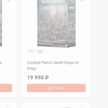
12+
Eng
s
Combat Patrol: Death Korps of
Krieg
19 990 ₽
Купить