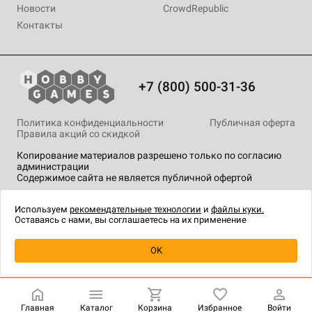
Новости
CrowdRepublic
Контакты
+7 (800) 500-31-36
Политика конфиденциальности
Публичная оферта
Правила акций со скидкой
Копирование материалов разрешено только по согласию
администрации
Содержимое сайта не является публичной офертой
На сайте Hobby Games применяются
рекомендательные
технологии
.
Используем
рекомендательные технологии
и
файлы куки.
Оставаясь с нами, вы соглашаетесь на их применение
Уведомить о наличии
OK
Главная
Каталог
Корзина
Избранное
Войти