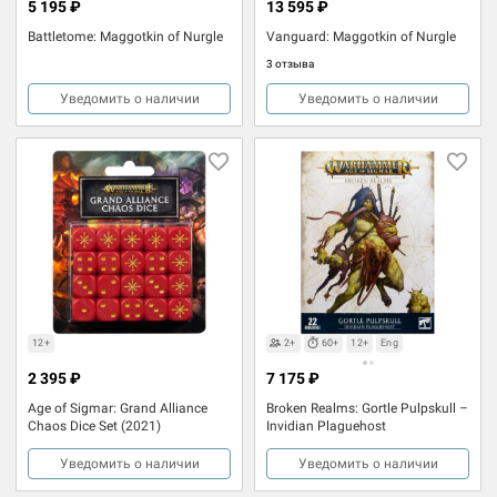
5 195 ₽
13 595 ₽
Battletome: Maggotkin of Nurgle
Vanguard: Maggotkin of Nurgle
3 отзыва
Уведомить о наличии
Уведомить о наличии
12+
2+
60+
12+
Eng
2 395 ₽
7 175 ₽
Age of Sigmar: Grand Alliance
Broken Realms: Gortle Pulpskull –
Chaos Dice Set (2021)
Invidian Plaguehost
Уведомить о наличии
Уведомить о наличии