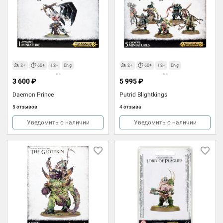
2+
60+
12+
Eng
2+
60+
12+
Eng
3 600 ₽
5 995 ₽
Daemon Prince
Putrid Blightkings
5 отзывов
4 отзыва
Уведомить о наличии
Уведомить о наличии