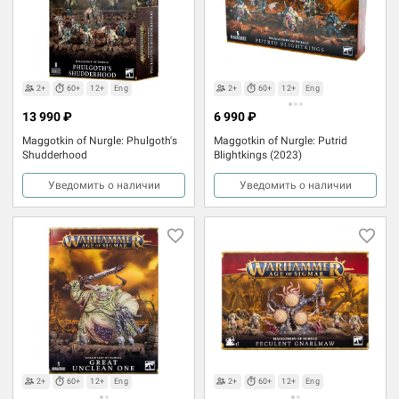
2+
60+
12+
Eng
2+
60+
12+
Eng
13 990 ₽
6 990 ₽
Maggotkin of Nurgle: Phulgoth's
Maggotkin of Nurgle: Putrid
Shudderhood
Blightkings (2023)
Уведомить о наличии
Уведомить о наличии
2+
60+
12+
Eng
2+
60+
12+
Eng