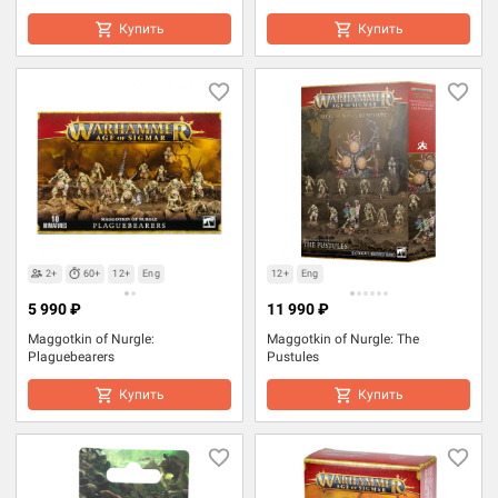
Купить
Купить
2+
60+
12+
Eng
12+
Eng
5 990 ₽
11 990 ₽
Maggotkin of Nurgle:
Maggotkin of Nurgle: The
Plaguebearers
Pustules
Купить
Купить