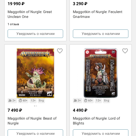
19 990 ₽
3 290 ₽
Maggotkin of Nurgle: Great
Maggotkin of Nurgle: Feculent
Unclean One
Gnarlmaw
1 отзыв
Уведомить о наличии
Уведомить о наличии
2+
60+
12+
Eng
2+
60+
12+
Eng
7 490 ₽
4 490 ₽
Maggotkin of Nurgle: Beast of
Maggotkin of Nurgle: Lord of
Nurgle
Blights
Уведомить о наличии
Уведомить о наличии