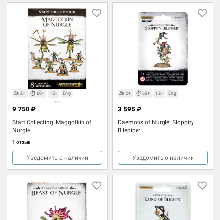
2+
60+
12+
Eng
2+
60+
12+
Eng
9 750 ₽
3 595 ₽
Start Collecting! Maggotkin of
Daemons of Nurgle: Sloppity
Nurgle
Bilepiper
1 отзыв
Уведомить о наличии
Уведомить о наличии