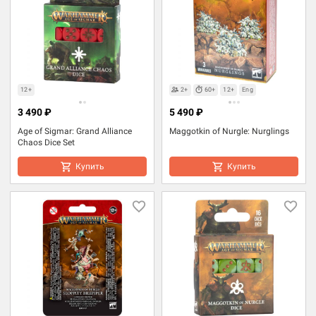
12+
2+
60+
12+
Eng
3 490 ₽
5 490 ₽
Age of Sigmar: Grand Alliance
Maggotkin of Nurgle: Nurglings
Chaos Dice Set
Купить
Купить