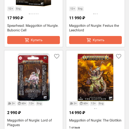
12+
Eng
12+
Eng
17 990 ₽
11 990 ₽
Spearhead: Maggotkin of Nurgle.
Maggotkin of Nurgle: Festus the
Bubonic Cell
Leechlord
Купить
Купить
2+
60+
12+
Eng
2+
60+
12+
Eng
2 990 ₽
14 990 ₽
Maggotkin of Nurgle: Lord of
Maggotkin of Nurgle: The Glottkin
Plagues
1 отзыв