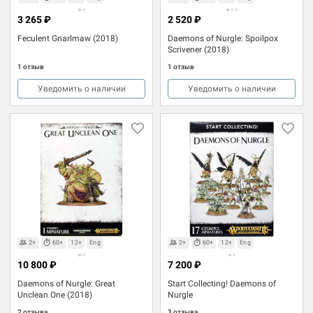
3 265 ₽
2 520 ₽
Feculent Gnarlmaw (2018)
Daemons of Nurgle: Spoilpox
Scrivener (2018)
1 отзыв
1 отзыв
Уведомить о наличии
Уведомить о наличии
2+
60+
12+
Eng
2+
60+
12+
Eng
10 800 ₽
7 200 ₽
Daemons of Nurgle: Great
Start Collecting! Daemons of
Unclean One (2018)
Nurgle
2 отзыва
3 отзыва