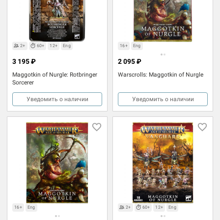
2+
60+
12+
Eng
16+
Eng
3 195 ₽
2 095 ₽
Maggotkin of Nurgle: Rotbringer
Warscrolls: Maggotkin of Nurgle
Sorcerer
Уведомить о наличии
Уведомить о наличии
16+
Eng
2+
60+
12+
Eng