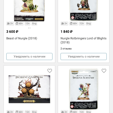
2+
60+
12+
Eng
2+
60+
12+
Eng
3 600 ₽
1 840 ₽
Beast of Nurgle (2018)
Nurgle Rotbringers Lord of Blights
(2018)
2 отзыва
Уведомить о наличии
Уведомить о наличии
2+
60+
12+
Eng
2+
60+
12+
Eng