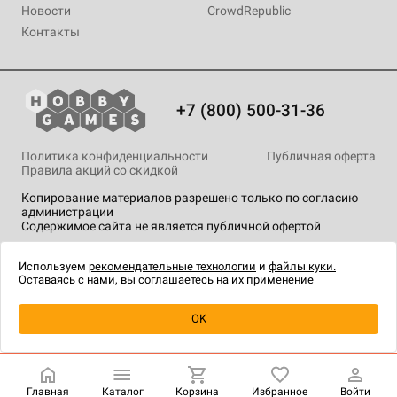
Новости
CrowdRepublic
Контакты
+7 (800) 500-31-36
Политика конфиденциальности
Публичная оферта
Правила акций со скидкой
Копирование материалов разрешено только по согласию
администрации
Содержимое сайта не является публичной офертой
На сайте Hobby Games применяются
рекомендательные
технологии
.
Используем
рекомендательные технологии
и
файлы куки.
Оставаясь с нами, вы соглашаетесь на их применение
OK
Купить
| 6 990 ₽
Главная
Каталог
Корзина
Избранное
Войти