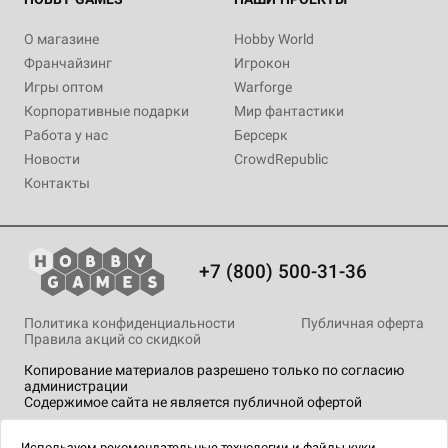
О магазине
Hobby World
Франчайзинг
Игрокон
Игры оптом
Warforge
Корпоративные подарки
Мир фантастики
Работа у нас
Берсерк
Новости
CrowdRepublic
Контакты
+7 (800) 500-31-36
Политика конфиденциальности
Публичная оферта
Правила акций со скидкой
Копирование материалов разрешено только по согласию
администрации
Содержимое сайта не является публичной офертой
На сайте Hobby Games применяются
рекомендательные
технологии
.
Используем
рекомендательные технологии
и
файлы куки.