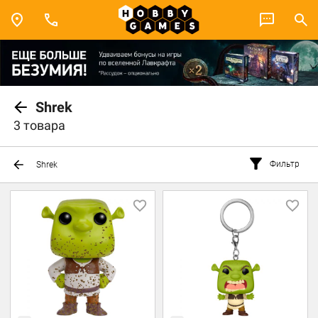
Shrek
3 товара
Фильтр
Shrek