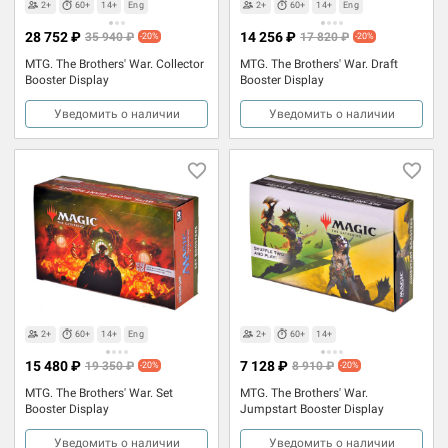
2+
60+
14+
Eng
2+
60+
14+
Eng
28 752 ₽
14 256 ₽
35 940 ₽
17 820 ₽
-20%
-20%
MTG. The Brothers' War. Collector
MTG. The Brothers' War. Draft
Booster Display
Booster Display
Уведомить о наличии
Уведомить о наличии
2+
60+
14+
Eng
2+
60+
14+
15 480 ₽
7 128 ₽
19 350 ₽
8 910 ₽
-20%
-20%
MTG. The Brothers' War. Set
MTG. The Brothers' War.
Booster Display
Jumpstart Booster Display
Уведомить о наличии
Уведомить о наличии