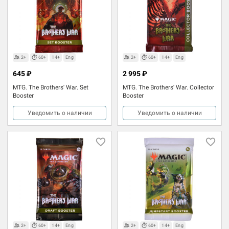
2+
60+
14+
Eng
2+
60+
14+
Eng
645 ₽
2 995 ₽
MTG. The Brothers' War. Set
MTG. The Brothers' War. Collector
Booster
Booster
Уведомить о наличии
Уведомить о наличии
2+
60+
14+
Eng
2+
60+
14+
Eng