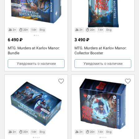
2+
20+
14+
Eng
2+
20+
14+
Eng
6 490 ₽
3 490 ₽
MTG. Murders at Karlov Manor:
MTG. Murders at Karlov Manor:
Bundle
Collector Booster
Уведомить о наличии
Уведомить о наличии
2+
20+
14+
Eng
2+
20+
14+
Eng