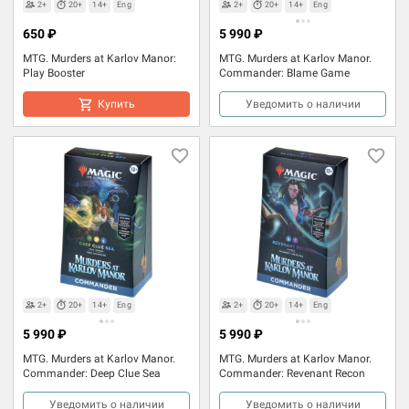
2+
20+
14+
Eng
2+
20+
14+
Eng
650 ₽
5 990 ₽
MTG. Murders at Karlov Manor:
MTG. Murders at Karlov Manor.
Play Booster
Commander: Blame Game
Купить
Уведомить о наличии
2+
20+
14+
Eng
2+
20+
14+
Eng
5 990 ₽
5 990 ₽
MTG. Murders at Karlov Manor.
MTG. Murders at Karlov Manor.
Commander: Deep Clue Sea
Commander: Revenant Recon
Уведомить о наличии
Уведомить о наличии