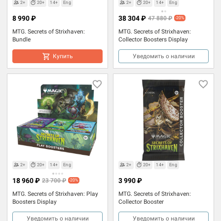
2+
20+
14+
Eng
2+
20+
14+
Eng
8 990 ₽
38 304 ₽
47 880 ₽
-20%
MTG. Secrets of Strixhaven:
MTG. Secrets of Strixhaven:
Bundle
Collector Boosters Display
Купить
Уведомить о наличии
2+
20+
14+
Eng
2+
20+
14+
Eng
18 960 ₽
3 990 ₽
23 700 ₽
-20%
MTG. Secrets of Strixhaven: Play
MTG. Secrets of Strixhaven:
Boosters Display
Collector Booster
Уведомить о наличии
Уведомить о наличии