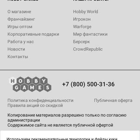
О магазине
Hobby World
Франчайзинг
Игрокон
Игры оптом
Warforge
Корпоративные подарки
Мир фантастики
Работа у нас
Берсерк
Новости
CrowdRepublic
Контакты
+7 (800) 500-31-36
Политика конфиденциальности
Публичная оферта
Правила акций со скидкой
Копирование материалов разрешено только по согласию
администрации
Содержимое сайта не является публичной офертой
На сайте Hobby Games применяются
рекомендательные
технологии
.
Используем
рекомендательные технологии
и
файлы куки.