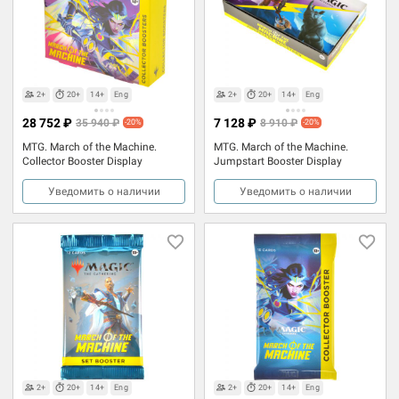
2+
20+
14+
Eng
2+
20+
14+
Eng
28 752 ₽
7 128 ₽
35 940 ₽
8 910 ₽
-20%
-20%
MTG. March of the Machine.
MTG. March of the Machine.
Collector Booster Display
Jumpstart Booster Display
Уведомить о наличии
Уведомить о наличии
2+
20+
14+
Eng
2+
20+
14+
Eng