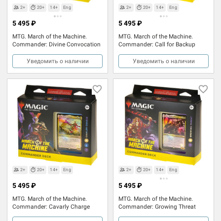
2+
20+
14+
Eng
2+
20+
14+
Eng
5 495 ₽
5 495 ₽
MTG. March of the Machine.
MTG. March of the Machine.
Commander: Divine Convocation
Commander: Call for Backup
Уведомить о наличии
Уведомить о наличии
2+
20+
14+
Eng
2+
20+
14+
Eng
5 495 ₽
5 495 ₽
MTG. March of the Machine.
MTG. March of the Machine.
Commander: Cavarly Charge
Commander: Growing Threat