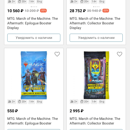
2+
20+
14+
Eng
2+
20+
14+
Eng
10 560 ₽
28 752 ₽
13 200 ₽
35 940 ₽
-20%
-20%
MTG. March of the Machine. The
MTG. March of the Machine. The
Aftermath: Epilogue Booster
Aftermath: Collector Booster
Display
Display
Уведомить о наличии
Уведомить о наличии
2+
20+
14+
Eng
2+
20+
14+
Eng
550 ₽
2 995 ₽
MTG. March of the Machine. The
MTG. March of the Machine. The
Aftermath: Epilogue Booster
Aftermath: Collector Booster