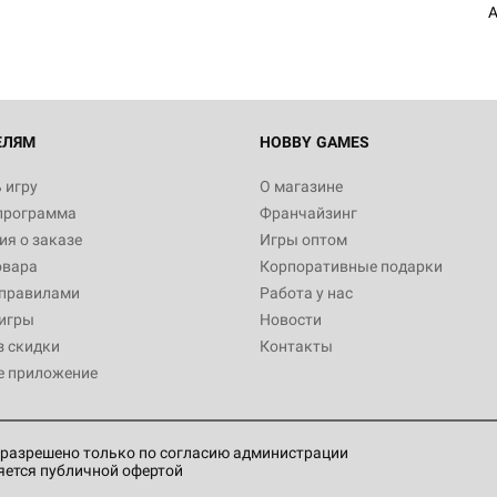
A
Настольная игра Hobby World
Белая смерть
12 990
ЕЛЯМ
HOBBY GAMES
 игру
О магазине
программа
Франчайзинг
Настольная игра Hobby World
я о заказе
Игры оптом
Сердце роя. Дисплей бустеро
овара
Корпоративные подарки
3 490
 правилами
Работа у нас
игры
Новости
з скидки
Контакты
е приложение
Настольная игра Hobby Worl
Аркхэма. Карточная игра: Вт
4 990
разрешено только по согласию администрации
яется публичной офертой