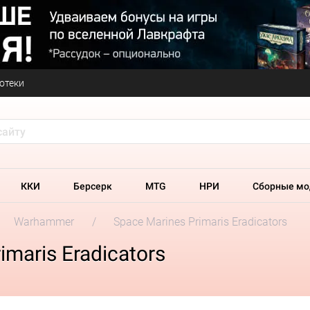
отеки
ККИ
Берсерк
MTG
НРИ
Сборные мо
Warhammer
Space Marines Primaris Eradicators
maris Eradicators