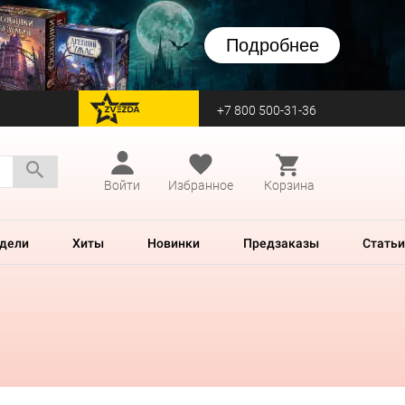
Подробнее
+7 800 500-31-36
перейти на Zvezda
Войти
Избранное
Корзина
дели
Хиты
Новинки
Предзаказы
Статьи