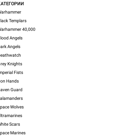
КАТЕГОРИИ
Warhammer
lack Templars
arhammer 40,000
lood Angels
ark Angels
eathwatch
rey Knights
mperial Fists
ron Hands
aven Guard
alamanders
pace Wolves
ltramarines
d Монстры
hite Scars
pace Marines