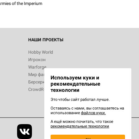
rmies of the Imperium
 Зомбицид:
НАШИ ПРОЕКТЫ
Hobby World
Игрокон
 Берсерк.
Warforge
в
Мир фантастики
Используем куки и
Берсерк
рекомендательные
CrowdRepublic
технологии
Это чтобы сайт работал лучше.
Оставаясь с нами, вы соглашаетесь на
d Ужас
использование
файлов куки.
орой сезон
А ещё можно почитать, что такое
рекомендательные технологии