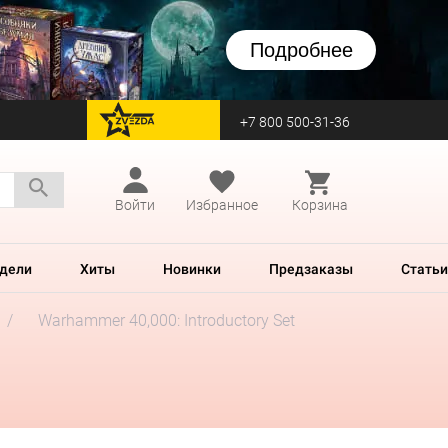
Подробнее
+7 800 500-31-36
перейти на Zvezda
Войти
Избранное
Корзина
дели
Хиты
Новинки
Предзаказы
Статьи
Warhammer 40,000: Introductory Set