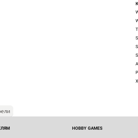
W
T
S
S
S
A
Настольная игра Hobby Worl
P
Египта
X
1 991
рели
Настольная игра Hobby World
Белая смерть
12 990
ЕЛЯМ
HOBBY GAMES