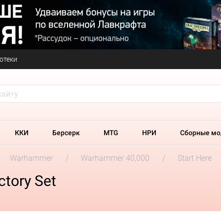
отеки
ККИ
Берсерк
MTG
НРИ
Сборные мо
Warhammer
Warhammer 40,000
Start Here
tory Set