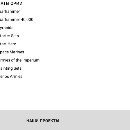
КАТЕГОРИИ
Warhammer
arhammer 40,000
yranids
tarter Sets
tart Here
pace Marines
rmies of the Imperium
d Монстры
ainting Sets
enos Armies
 Зомбицид:
НАШИ ПРОЕКТЫ