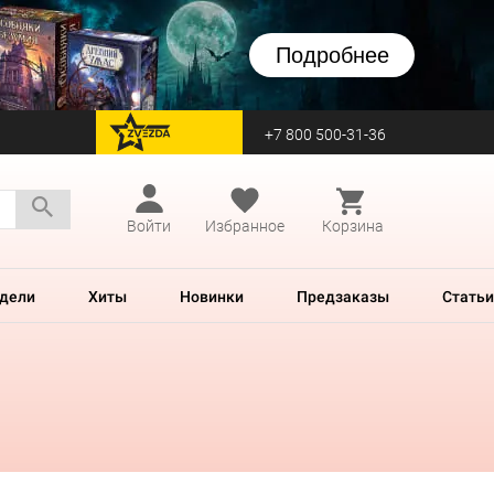
Подробнее
+7 800 500-31-36
перейти на Zvezda
Войти
Избранное
Корзина
дели
Хиты
Новинки
Предзаказы
Статьи