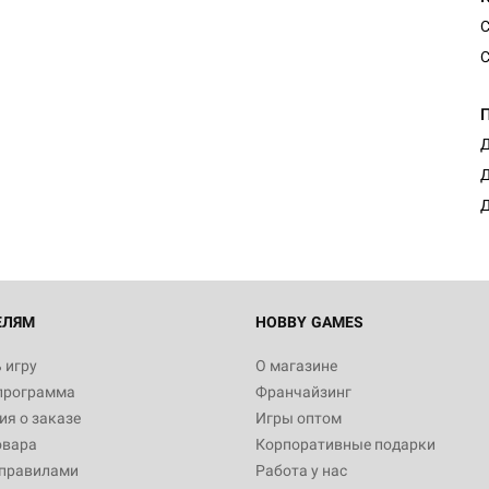
С
С
Настольная игра Hobby Worl
Египта
Д
1 991
Д
Д
Настольная игра Hobby World
Белая смерть
12 990
ЕЛЯМ
HOBBY GAMES
 игру
О магазине
программа
Франчайзинг
Настольная игра Hobby World
я о заказе
Игры оптом
Сердце роя. Дисплей бустеро
овара
Корпоративные подарки
3 490
 правилами
Работа у нас