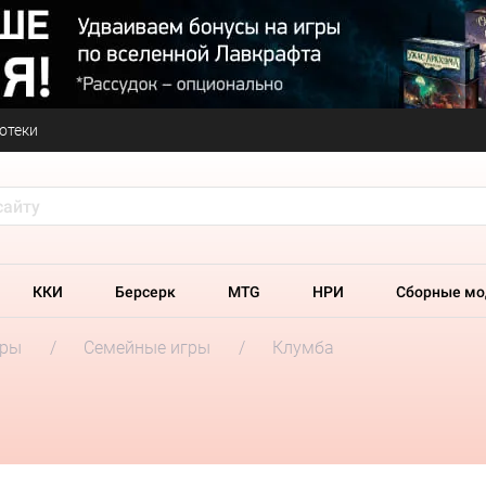
отеки
ККИ
Берсерк
MTG
НРИ
Сборные мо
гры
Семейные игры
Клумба