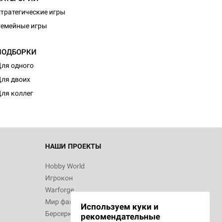
тратегические игры
емейные игры
ПОДБОРКИ
d Монстры
ля одного
ля двоих
ля коллег
 Зомбицид:
НАШИ ПРОЕКТЫ
Hobby World
Игрокон
 Берсерк.
Warforge
в
Мир фантастики
Используем куки и
Берсерк
рекомендательные